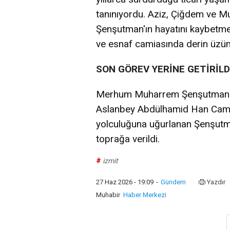
tanınıyordu. Aziz, Çiğdem ve M
Şenşutman'ın hayatını kaybetmes
ve esnaf camiasında derin üzün
SON GÖREV YERİNE GETİRİLD
Merhum Muharrem Şenşutman iç
Aslanbey Abdülhamid Han Camii'
yolculuğuna uğurlanan Şenşutma
toprağa verildi.
#
izmit
27 Haz 2026 - 19:09
-
Gündem
Yazdır
Muhabir
Haber Merkezi