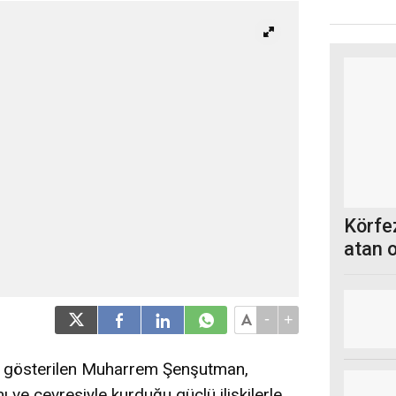
Körfez
atan 
-
+
nda gösterilen Muharrem Şenşutman,
ı ve çevresiyle kurduğu güçlü ilişkilerle