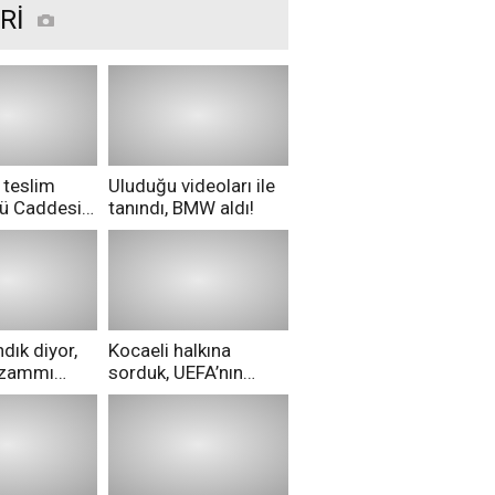
Rİ
 teslim
Uluduğu videoları ile
nü Caddesi
tanındı, BMW aldı!
ü!
dık diyor,
Kocaeli halkına
i zammı
sorduk, UEFA’nın
ri aldılar!
Merih Demiral kararı
hakkında ne
düşünüyorsunuz?