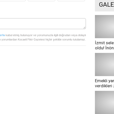
GALE
rı’nı
kabul etmiş bulunuyor ve yorumunuzla ilgili doğrudan veya dolaylı
 yorumlardan Kocaeli Fikir Gazetesi hiçbir şekilde sorumlu tutulamaz.
İzmit sele
oldu! İnö
göle dönd
Emekli yan
verdikler
pazarda ge