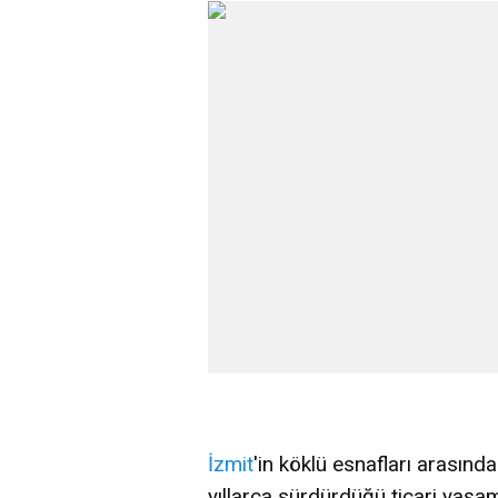
İzmit
'in köklü esnafları arası
yıllarca sürdürdüğü ticari yaşam