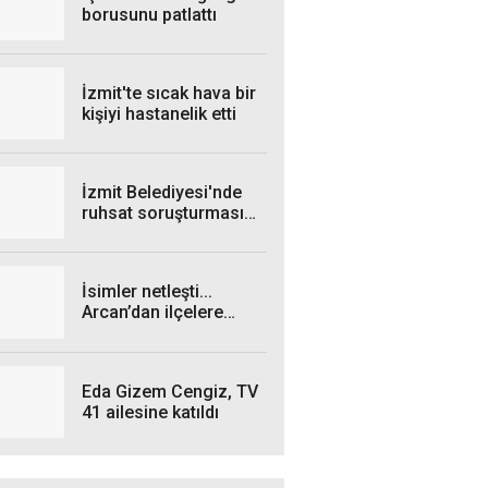
borusunu patlattı
İzmit'te sıcak hava bir
kişiyi hastanelik etti
İzmit Belediyesi'nde
ruhsat soruşturması
genişliyor: 4 iş insanı
gözaltında!
İsimler netleşti...
Arcan’dan ilçelere
talimat! "Yetki
belgelerini bekliyoruz”
Eda Gizem Cengiz, TV
41 ailesine katıldı