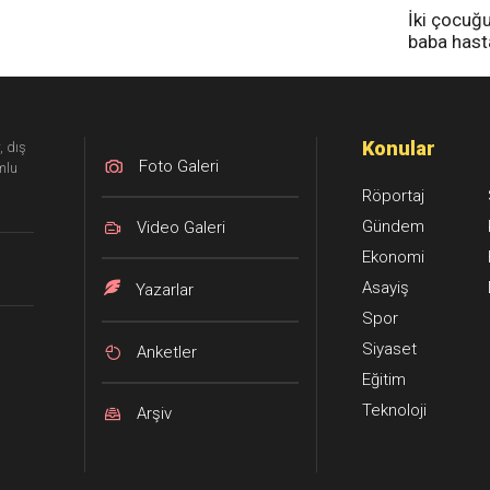
İki çocuğ
baba has
tedavi altı
Konular
, dış
Foto Galeri
mlu
Röportaj
Gündem
Video Galeri
Ekonomi
Asayiş
Yazarlar
Spor
Siyaset
Anketler
Eğitim
Teknoloji
Arşiv