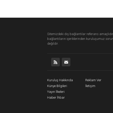
Sitemizdeki dış bağlantılar referans amaçlıdır
bağlantıların içeriklerinden
kuruluşumuz
soru
değildir.
Kuruluş Hakkında
Reklam Ver
Künye Bilgileri
İletişim
Yayın İlkeleri
Haber İhbar