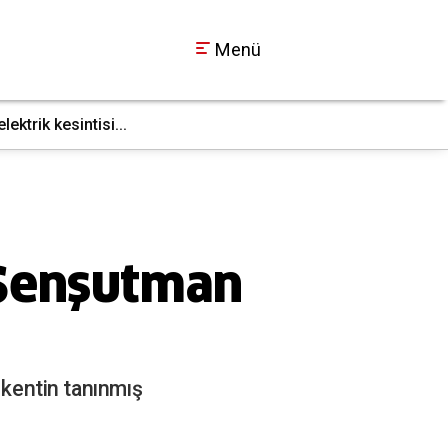
Menü
ktrik kesintisi...
İş makinesi doğal g
17:36
 Şenşutman
 kentin tanınmış