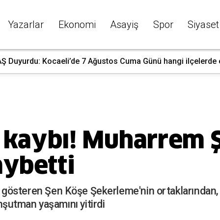
Yazarlar
Ekonomi
Asayiş
Spor
Siyaset
 Duyurdu: Kocaeli’de 7 Ağustos Cuma Günü hangi ilçelerde ele
cı kaybı! Muharrem
aybetti
yet gösteren Şen Köşe Şekerleme'nin ortaklarından,
şutman yaşamını yitirdi