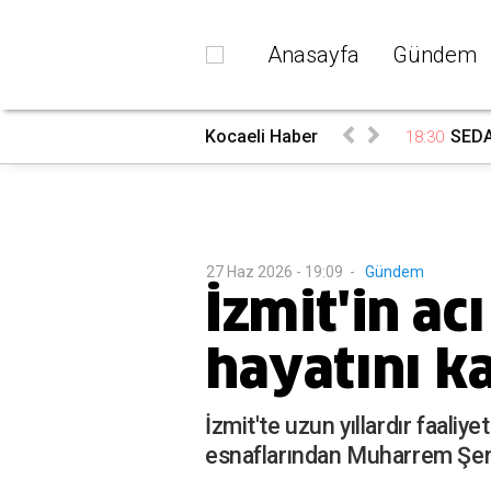
Anasayfa
Gündem
rada
Kocaeli Haber
SEDAŞ
18:30
27 Haz 2026 - 19:09
-
Gündem
İzmit'in a
hayatını k
İzmit'te uzun yıllardır faali
esnaflarından Muharrem Şen