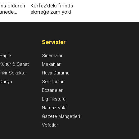
unu öldüren
Körfez’deki fırında
tanede
ekmeğe zam yok!
na alındı
Servisler
Sağlık
Sinemalar
Kültür & Sanat
Mekanlar
Fikir Sokakta
Hava Durumu
Dünya
Seri İlanlar
Eczaneler
Lig Fikstürü
Namaz Vakti
Gazete Manşetleri
Vefatlar