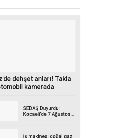
'de dehşet anları! Takla
otomobil kamerada
SEDAŞ Duyurdu:
Kocaeli’de 7 Ağustos
Cuma Günü hangi
ilçelerde elektrik
kesintisi yaşanacak?
İş makinesi doğal gaz