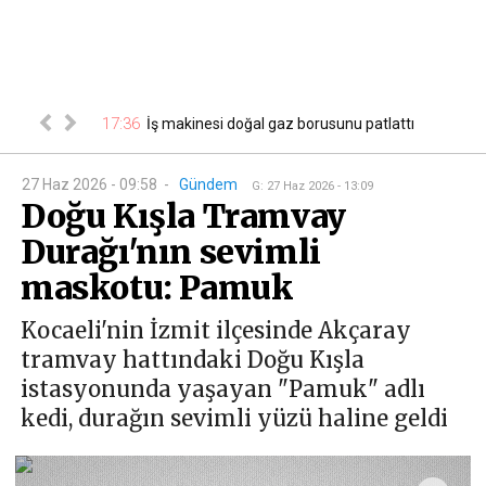
ğustos Cuma
17:36
17
İş makinesi doğal gaz borusunu patlattı
isi...
27 Haz 2026 - 09:58
-
Gündem
G
:
27 Haz 2026 - 13:09
Doğu Kışla Tramvay
Durağı'nın sevimli
maskotu: Pamuk
Kocaeli'nin İzmit ilçesinde Akçaray
tramvay hattındaki Doğu Kışla
istasyonunda yaşayan "Pamuk" adlı
kedi, durağın sevimli yüzü haline geldi