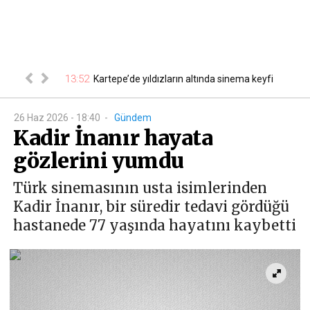
riydi! Recep
13:52
Kartepe’de yıldızların altında sinema keyfi
13
26 Haz 2026 - 18:40
-
Gündem
Kadir İnanır hayata
gözlerini yumdu
Türk sinemasının usta isimlerinden
Kadir İnanır, bir süredir tedavi gördüğü
hastanede 77 yaşında hayatını kaybetti