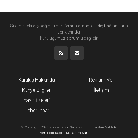
Sitemizdeki dış bağlantılar referans amaçlıdır, dış bağlantıların
içeriklerinden
kuruluşumuz
sorumlu değildir.
Kuruluş Hakkında
Reklam Ver
Künye Bilgileri
İletişim
Yayın İlkeleri
Haber İhbar
©
Copyright
2026 Kocaeli Fikir Gazetesi Tüm Hakları Saklıdır
Veri Politikası
Kullanım Şartları