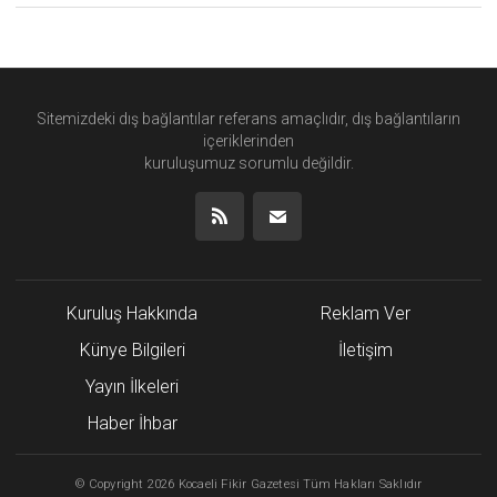
Sitemizdeki dış bağlantılar referans amaçlıdır, dış bağlantıların
içeriklerinden
kuruluşumuz
sorumlu değildir.
Kuruluş Hakkında
Reklam Ver
Künye Bilgileri
İletişim
Yayın İlkeleri
Haber İhbar
©
Copyright
2026 Kocaeli Fikir Gazetesi Tüm Hakları Saklıdır