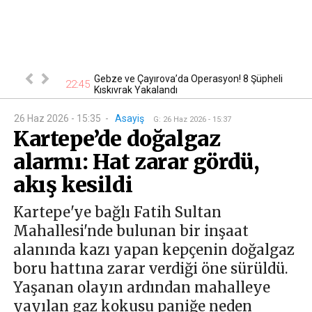
nsever hayatını
Gebze ve Çayırova’da Operasyon! 8 Şüpheli
22:45
19
Kıskıvrak Yakalandı
26 Haz 2026 - 15:35
-
Asayiş
G
:
26 Haz 2026 - 15:37
Kartepe’de doğalgaz
alarmı: Hat zarar gördü,
akış kesildi
Kartepe'ye bağlı Fatih Sultan
Mahallesi'nde bulunan bir inşaat
alanında kazı yapan kepçenin doğalgaz
boru hattına zarar verdiği öne sürüldü.
Yaşanan olayın ardından mahalleye
yayılan gaz kokusu paniğe neden