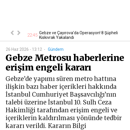
nsever hayatını
Gebze ve Çayırova’da Operasyon! 8 Şüpheli
22:45
19
Kıskıvrak Yakalandı
26 Haz 2026 - 13:12
-
Gündem
Gebze Metrosu haberlerine
erişim engeli kararı
Gebze’de yapımı süren metro hattına
ilişkin bazı haber içerikleri hakkında
İstanbul Cumhuriyet Başsavcılığı’nın
talebi üzerine İstanbul 10. Sulh Ceza
Hakimliği tarafından erişim engeli ve
içeriklerin kaldırılması yönünde tedbir
kararı verildi. Kararın Bilgi