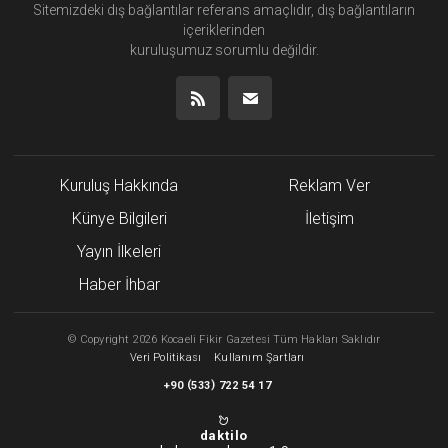
Sitemizdeki dış bağlantılar referans amaçlıdır, dış bağlantıların
içeriklerinden
kuruluşumuz
sorumlu değildir.
Kuruluş Hakkında
Reklam Ver
Künye Bilgileri
İletişim
Yayın İlkeleri
Haber İhbar
©
Copyright
2026 Kocaeli Fikir Gazetesi Tüm Hakları Saklıdır
Veri Politikası
Kullanım Şartları
(
)
+90
533
722 54 17
daktilo