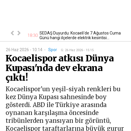
tan otomobil
SEDAŞ Duyurdu: Kocaeli’de 7 Ağustos Cuma
17
18:30
Günü hangi ilçelerde elektrik kesintisi...
26 Haz 2026 - 10:14
-
Spor
G
:
26 Haz 2026 - 15:15
Kocaelispor atkısı Dünya
Kupası'nda dev ekrana
çıktı!
Kocaelispor'un yeşil-siyah renkleri bu
kez Dünya Kupası sahnesinde boy
gösterdi. ABD ile Türkiye arasında
oynanan karşılaşma öncesinde
tribünlerden yansıyan bir görüntü,
Kocaelispor taraftarlarına büyük gurur