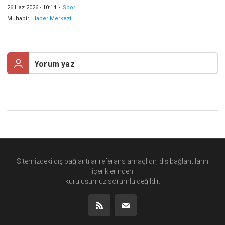
26 Haz 2026 - 10:14
-
Spor
Muhabir
Haber Merkezi
Sitemizdeki dış bağlantılar referans amaçlıdır, dış bağlantıların
içeriklerinden
kuruluşumuz
sorumlu değildir.