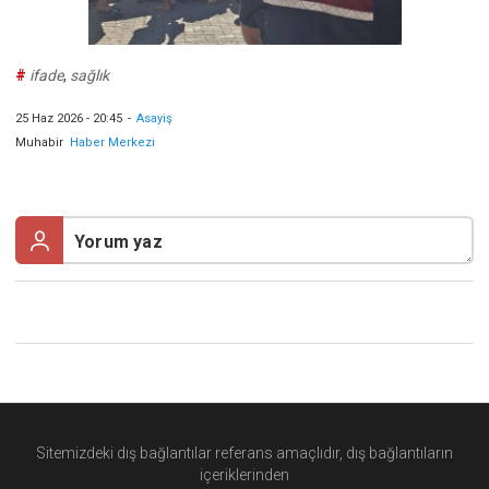
#
ifade
,
sağlık
25 Haz 2026 - 20:45
-
Asayiş
Muhabir
Haber Merkezi
Sitemizdeki dış bağlantılar referans amaçlıdır, dış bağlantıların
içeriklerinden