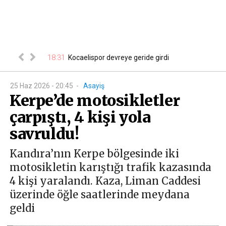
18:31
18
Kocaelispor devreye geride girdi
25 Haz 2026 - 20:45
-
Asayiş
Kerpe’de motosikletler
çarpıştı, 4 kişi yola
savruldu!
Kandıra’nın Kerpe bölgesinde iki
motosikletin karıştığı trafik kazasında
4 kişi yaralandı. Kaza, Liman Caddesi
üzerinde öğle saatlerinde meydana
geldi