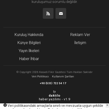
kuruluşumuz
sorumlu değildir.
Kuruluş Hakkında
Reklam Ver
Künye Bilgileri
İletişim
Yayın İlkeleri
Haber İhbar
©
Copyright
2026 Kocaeli Fikir Gazetesi Tüm Hakları Saklıdır
Veri Politikası
Kullanım Şartları
(
)
+90
533
722 54 17
daktilo
haber yazılımı -
v1.9
Veri politikasındaki amaçlarla sınırlı ve mevzuata uygun şekilde