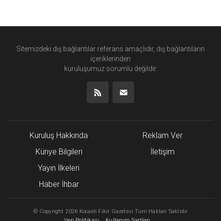
Sitemizdeki dış bağlantılar referans amaçlıdır, dış bağlantıların
içeriklerinden
kuruluşumuz
sorumlu değildir.
Kuruluş Hakkında
Reklam Ver
Künye Bilgileri
İletişim
Yayın İlkeleri
Haber İhbar
©
Copyright
2026 Kocaeli Fikir Gazetesi Tüm Hakları Saklıdır
Veri Politikası
Kullanım Şartları