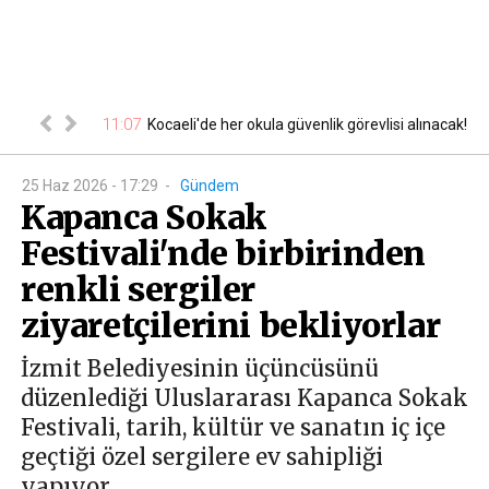
a tabela
11:07
10
Kocaeli'de her okula güvenlik görevlisi alınacak!
25 Haz 2026 - 17:29
-
Gündem
Kapanca Sokak
Festivali'nde birbirinden
renkli sergiler
ziyaretçilerini bekliyorlar
İzmit Belediyesinin üçüncüsünü
düzenlediği Uluslararası Kapanca Sokak
Festivali, tarih, kültür ve sanatın iç içe
geçtiği özel sergilere ev sahipliği
yapıyor