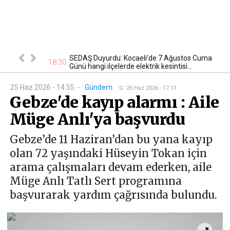
tan otomobil
SEDAŞ Duyurdu: Kocaeli’de 7 Ağustos Cuma
17
18:30
Günü hangi ilçelerde elektrik kesintisi...
25 Haz 2026 - 14:55
-
Gündem
G
:
25 Haz 2026 - 17:11
Gebze'de kayıp alarmı : Aile
Müge Anlı'ya başvurdu
Gebze’de 11 Haziran’dan bu yana kayıp
olan 72 yaşındaki Hüseyin Tokan için
arama çalışmaları devam ederken, aile
Müge Anlı Tatlı Sert programına
başvurarak yardım çağrısında bulundu.