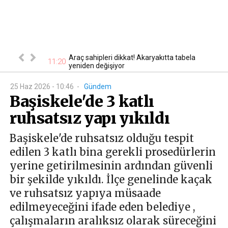
turmasında son
Araç sahipleri dikkat! Akaryakıtta tabela
11
11:20
yeniden değişiyor
25 Haz 2026 - 10:46
-
Gündem
Başiskele'de 3 katlı
ruhsatsız yapı yıkıldı
Başiskele'de ruhsatsız olduğu tespit
edilen 3 katlı bina gerekli prosedürlerin
yerine getirilmesinin ardından güvenli
bir şekilde yıkıldı. İlçe genelinde kaçak
ve ruhsatsız yapıya müsaade
edilmeyeceğini ifade eden belediye ,
çalışmaların aralıksız olarak süreceğini