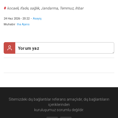
#
kocaeli
,
ifade
,
sağlık
,
Jandarma
,
Temmuz
,
ihbar
24 Haz 2026 - 20:22
-
Asayiş
Muhabir
Iha Ajans
Sitemizdeki dış bağlantılar referans amaçlıdır, dış bağlantıların
içeriklerinden
kuruluşumuz
sorumlu değildir.