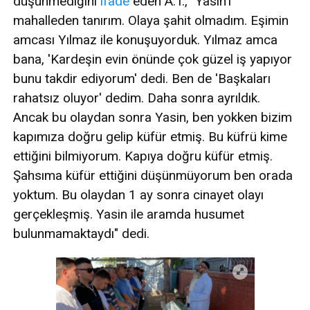
düşünmediğini
ifade
eden A.T., "Yasin'i
mahalleden tanırım. Olaya şahit olmadım. Eşimin
amcası Yılmaz ile konuşuyorduk. Yılmaz amca
bana, 'Kardeşin evin önünde çok güzel iş yapıyor
bunu takdir ediyorum' dedi. Ben de 'Başkaları
rahatsız oluyor' dedim. Daha sonra ayrıldık.
Ancak bu olaydan sonra Yasin, ben yokken bizim
kapımıza doğru gelip küfür etmiş. Bu küfrü kime
ettiğini bilmiyorum. Kapıya doğru küfür etmiş.
Şahsıma küfür ettiğini düşünmüyorum ben orada
yoktum. Bu olaydan 1 ay sonra cinayet olayı
gerçekleşmiş. Yasin ile aramda husumet
bulunmamaktaydı" dedi.