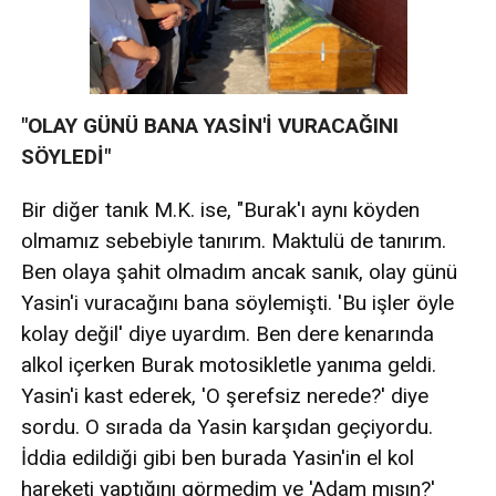
"OLAY GÜNÜ BANA YASİN'İ VURACAĞINI
SÖYLEDİ"
Bir diğer tanık M.K. ise, "Burak'ı aynı köyden
olmamız sebebiyle tanırım. Maktulü de tanırım.
Ben olaya şahit olmadım ancak sanık, olay günü
Yasin'i vuracağını bana söylemişti. 'Bu işler öyle
kolay değil' diye uyardım. Ben dere kenarında
alkol içerken Burak motosikletle yanıma geldi.
Yasin'i kast ederek, 'O şerefsiz nerede?' diye
sordu. O sırada da Yasin karşıdan geçiyordu.
İddia edildiği gibi ben burada Yasin'in el kol
hareketi yaptığını görmedim ve 'Adam mısın?'