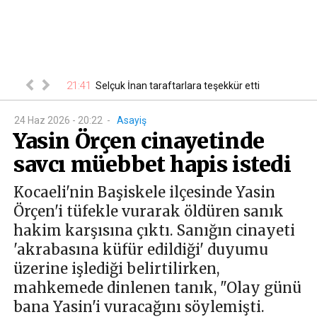
21:41
00
 belli oldu
Selçuk İnan taraftarlara teşekkür etti
24 Haz 2026 - 20:22
-
Asayiş
Yasin Örçen cinayetinde
savcı müebbet hapis istedi
Kocaeli'nin Başiskele ilçesinde Yasin
Örçen'i tüfekle vurarak öldüren sanık
hakim karşısına çıktı. Sanığın cinayeti
'akrabasına küfür edildiği' duyumu
üzerine işlediği belirtilirken,
mahkemede dinlenen tanık, "Olay günü
bana Yasin'i vuracağını söylemişti.