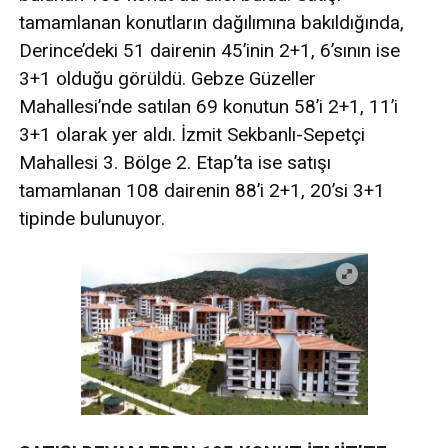
tamamlanan konutların dağılımına bakıldığında,
Derince’deki 51 dairenin 45’inin 2+1, 6’sının ise
3+1 olduğu görüldü. Gebze Güzeller
Mahallesi’nde satılan 69 konutun 58’i 2+1, 11’i
3+1 olarak yer aldı. İzmit Sekbanlı-Sepetçi
Mahallesi 3. Bölge 2. Etap’ta ise satışı
tamamlanan 108 dairenin 88’i 2+1, 20’si 3+1
tipinde bulunuyor.