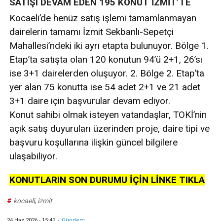
SATIŞI DEVAM EDEN 195 KONUT İZMİT’TE
Kocaeli’de henüz satış işlemi tamamlanmayan
dairelerin tamamı İzmit Sekbanlı-Sepetçi
Mahallesi’ndeki iki ayrı etapta bulunuyor. Bölge 1.
Etap’ta satışta olan 120 konutun 94’ü 2+1, 26’sı
ise 3+1 dairelerden oluşuyor. 2. Bölge 2. Etap’ta
yer alan 75 konutta ise 54 adet 2+1 ve 21 adet
3+1 daire için başvurular devam ediyor.
Konut sahibi olmak isteyen vatandaşlar, TOKİ’nin
açık satış duyuruları üzerinden proje, daire tipi ve
başvuru koşullarına ilişkin güncel bilgilere
ulaşabiliyor.
KONUTLARIN SON DURUMU İÇİN LİNKE TIKLA
#
kocaeli
,
izmit
24 Haz 2026 - 15:42
-
Gündem