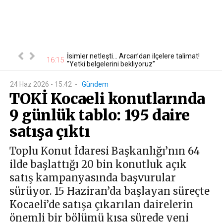
uşturması
İsimler netleşti... Arcan’dan ilçelere talimat!
15
16:15
"Yetki belgelerini bekliyoruz”
24 Haz 2026 - 15:42
-
Gündem
TOKİ Kocaeli konutlarında
9 günlük tablo: 195 daire
satışa çıktı
Toplu Konut İdaresi Başkanlığı’nın 64
ilde başlattığı 20 bin konutluk açık
satış kampanyasında başvurular
sürüyor. 15 Haziran’da başlayan süreçte
Kocaeli’de satışa çıkarılan dairelerin
önemli bir bölümü kısa sürede yeni