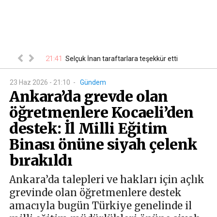
21:41
21
 belli oldu
Selçuk İnan taraftarlara teşekkür etti
23 Haz 2026 - 21:10
-
Gündem
Ankara’da grevde olan
öğretmenlere Kocaeli’den
destek: İl Milli Eğitim
Binası önüne siyah çelenk
bırakıldı
Ankara’da talepleri ve hakları için açlık
grevinde olan öğretmenlere destek
amacıyla bugün Türkiye genelinde il