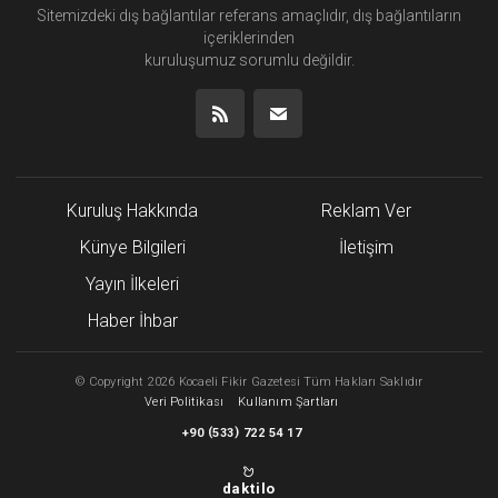
Sitemizdeki dış bağlantılar referans amaçlıdır, dış bağlantıların
içeriklerinden
kuruluşumuz
sorumlu değildir.
Kuruluş Hakkında
Reklam Ver
Künye Bilgileri
İletişim
Yayın İlkeleri
Haber İhbar
©
Copyright
2026 Kocaeli Fikir Gazetesi Tüm Hakları Saklıdır
Veri Politikası
Kullanım Şartları
(
)
+90
533
722 54 17
daktilo