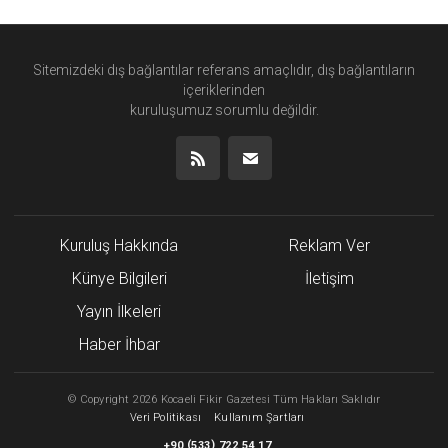
Sitemizdeki dış bağlantılar referans amaçlıdır, dış bağlantıların
içeriklerinden
kuruluşumuz
sorumlu değildir.
Kuruluş Hakkında
Reklam Ver
Künye Bilgileri
İletişim
Yayın İlkeleri
Haber İhbar
©
Copyright
2026 Kocaeli Fikir Gazetesi Tüm Hakları Saklıdır
Veri Politikası
Kullanım Şartları
(
)
+90
533
722 54 17