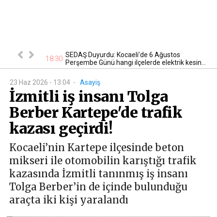
n kontrol
SEDAŞ Duyurdu: Kocaeli’de 6 Ağustos
18:30
22
Perşembe Günü hangi ilçelerde elektrik kesin...
23 Haz 2026 - 13:04
-
Asayiş
İzmitli iş insanı Tolga
Berber Kartepe'de trafik
kazası geçirdi!
Kocaeli’nin Kartepe ilçesinde beton
mikseri ile otomobilin karıştığı trafik
kazasında İzmitli tanınmış iş insanı
Tolga Berber’in de içinde bulunduğu
araçta iki kişi yaralandı