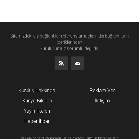
Sitemizdeki dış bağlantılar referans amaçlıdır, dış bağlantıların
içeriklerinden
kuruluşumuz
sorumlu değildir.
Kuruluş Hakkında
Reklam Ver
Künye Bilgileri
İletişim
Yayın İlkeleri
Haber İhbar
©
Copyright
2026 Kocaeli Fikir Gazetesi Tüm Hakları Saklıdır