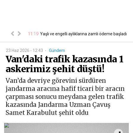
da! Yeni adresi
11:19
11
Yaşlı ve engelli aylıklarına zamlı ödeme başladı
23 Haz 2026 - 12:43
-
Gündem
Van'daki trafik kazasında 1
askerimiz şehit düştü!
Van’da devriye görevini sürdüren
jandarma aracına hafif ticari bir aracın
çarpması sonucu meydana gelen trafik
kazasında Jandarma Uzman Çavuş
Samet Karabulut şehit oldu