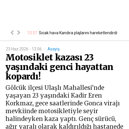
a yeni
10:57
Sıcak hava Kandıra plajlarını hareketlendirdi
10
n tesl...
23 Haz 2026 - 12:06
-
Asayiş
Motosiklet kazası 23
yaşındaki genci hayattan
kopardı!
Gölcük ilçesi Ulaşlı Mahallesi’nde
yaşayan 23 yaşındaki Kadir Eren
Korkmaz, gece saatlerinde Gonca virajı
mevkiinde motosikletiyle seyir
halindeyken kaza yaptı. Genç sürücü,
ağır yaralı olarak kaldırıldığı hastanede