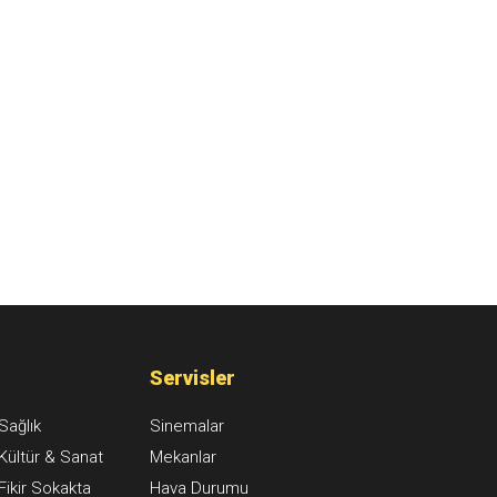
Servisler
Sağlık
Sinemalar
Kültür & Sanat
Mekanlar
Fikir Sokakta
Hava Durumu