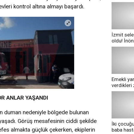
leri kontrol altına almayı başardı.
İzmit sele
oldu! İnö
göle dönd
Emekli yan
verdikler
pazarda ge
R ANLAR YAŞANDI
un duman nedeniyle bölgede bulunan
yaşadı. Görüş mesafesinin ciddi şekilde
İki çocuğ
fes almakta güçlük çekerken, ekiplerin
baba has