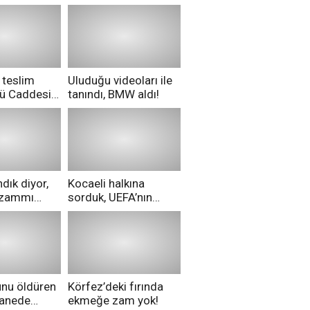
 teslim
Uluduğu videoları ile
nü Caddesi
tanındı, BMW aldı!
ü!
dık diyor,
Kocaeli halkına
i zammı
sorduk, UEFA’nın
ri aldılar!
Merih Demiral kararı
hakkında ne
düşünüyorsunuz?
unu öldüren
Körfez’deki fırında
tanede
ekmeğe zam yok!