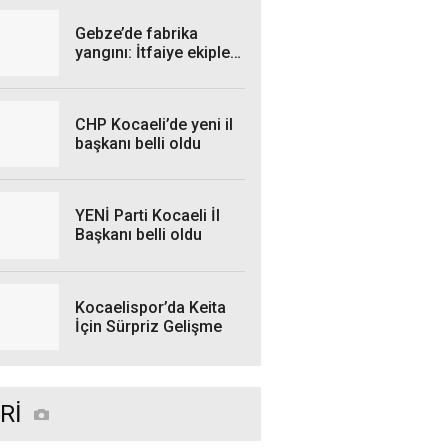
kesintisi yaşanacak?
Gebze’de fabrika
yangını: İtfaiye ekipleri
seferber oldu
CHP Kocaeli’de yeni il
başkanı belli oldu
YENİ Parti Kocaeli İl
Başkanı belli oldu
Kocaelispor’da Keita
İçin Sürpriz Gelişme
Rİ