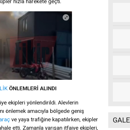
ipler hızla harekete geçti.
LİK
ÖNLEMLERİ ALINDI
ye ekipleri yönlendirildi. Alevlerin
sını önlemek amacıyla bölgede geniş
GALE
araç
ve yaya trafiğine kapatılırken, ekipler
ale etti. Zamanla yarışan itfaiye ekipleri,