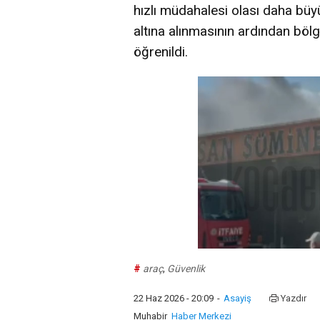
hızlı müdahalesi olası daha büyü
altına alınmasının ardından bö
öğrenildi.
#
araç
,
Güvenlik
22 Haz 2026 - 20:09
-
Asayiş
Yazdır
Muhabir
Haber Merkezi