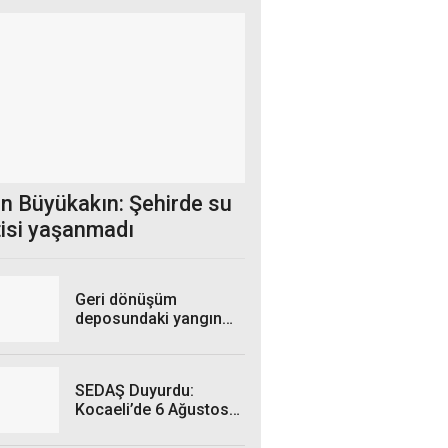
n Büyükakın: Şehirde su
tisi yaşanmadı
Geri dönüşüm
deposundaki yangın
kontrol altına alındı
SEDAŞ Duyurdu:
Kocaeli’de 6 Ağustos
Perşembe Günü hangi
ilçelerde elektrik