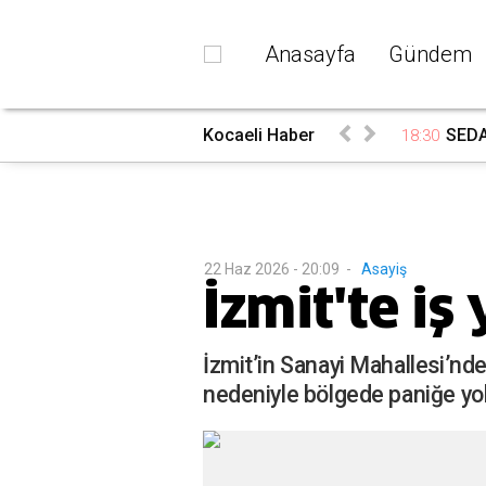
Anasayfa
Gündem
ndı
Kocaeli Haber
SEDA
18:30
22 Haz 2026 - 20:09
-
Asayiş
İzmit'te iş
İzmit’in Sanayi Mahallesi’nd
nedeniyle bölgede paniğe yol