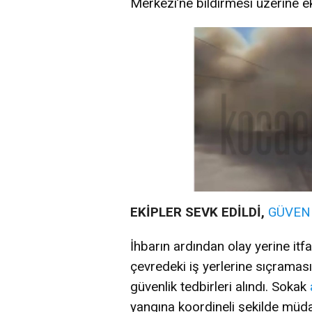
Merkezi’ne bildirmesi üzerine ek
EKİPLER SEVK EDİLDİ,
GÜVEN
İhbarın ardından olay yerine itfai
çevredeki iş yerlerine sıçrama
güvenlik tedbirleri alındı. Sokak
yangına koordineli şekilde müdah