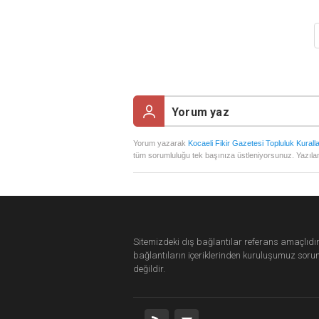
Yorum yazarak
Kocaeli Fikir Gazetesi Topluluk Kuralla
tüm sorumluluğu tek başınıza üstleniyorsunuz. Yazılan
Sitemizdeki dış bağlantılar referans amaçlıdır
bağlantıların içeriklerinden
kuruluşumuz
soru
değildir.