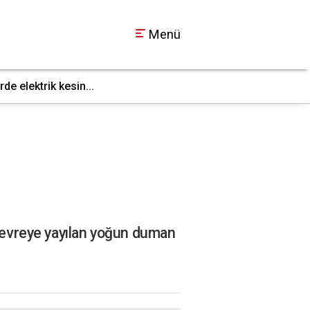
Menü
e elektrik kesin...
Gebze’de fabrika yan
22:09
 çevreye yayılan yoğun duman