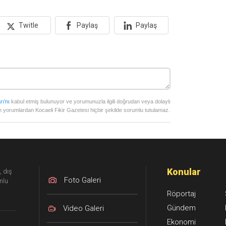
Twitle
Paylaş
Paylaş
rı’nı
kabul etmiş bulunuyor ve yorumunuzla ilgili doğrudan veya dolaylı
 yorumlardan Kocaeli Fikir Gazetesi hiçbir şekilde sorumlu tutulamaz.
Konular
, dış
Foto Galeri
mlu
Röportaj
Gündem
Video Galeri
Ekonomi