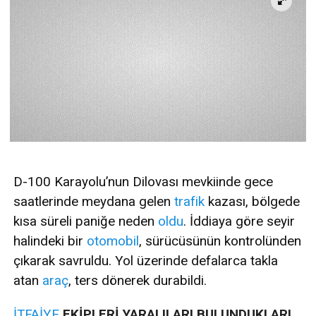
D-100 Karayolu’nun Dilovası mevkiinde gece
saatlerinde meydana gelen
trafik
kazası, bölgede
kısa süreli paniğe neden
oldu
. İddiaya göre seyir
halindeki bir
otomobil
, sürücüsünün kontrolünden
çıkarak savruldu. Yol üzerinde defalarca takla
atan
araç
, ters dönerek durabildi.
İTFAİYE
EKİPLERİ YARALILARI BULUNDUKLARI