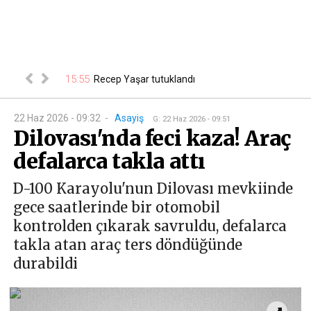
15:55
ğe neden oldu
Recep Yaşar tutuklandı
15
22 Haz 2026 - 09:32
-
Asayiş
G
:
22 Haz 2026 - 09:51
Dilovası'nda feci kaza! Araç
defalarca takla attı
D-100 Karayolu'nun Dilovası mevkiinde
gece saatlerinde bir otomobil
kontrolden çıkarak savruldu, defalarca
takla atan araç ters döndüğünde
durabildi