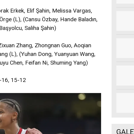
k Erkek, Elif Şahin, Melissa Vargas,
 Örge (L), (Cansu Özbay, Hande Baladın,
Başyolcu, Saliha Şahin)
 Zixuan Zhang, Zhongnan Guo, Aoqian
ang (L), (Yuhan Dong, Yuanyuan Wang,
uyu Chen, Feifan Ni, Shuming Yang)
5-16, 15-12
GALE