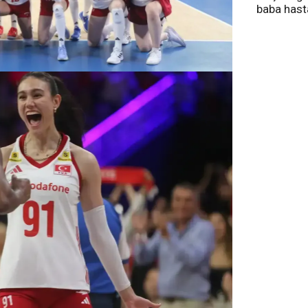
baba has
tedavi altı