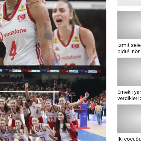
İzmit sele
oldu! İnö
göle dönd
Emekli yan
verdikler
pazarda ge
İki çocuğ