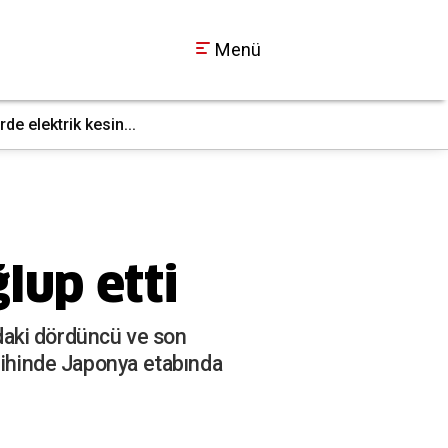
Menü
e elektrik kesin...
Gebze’de fabrika yan
22:09
ğlup etti
ındaki dördüncü ve son
arihinde Japonya etabında