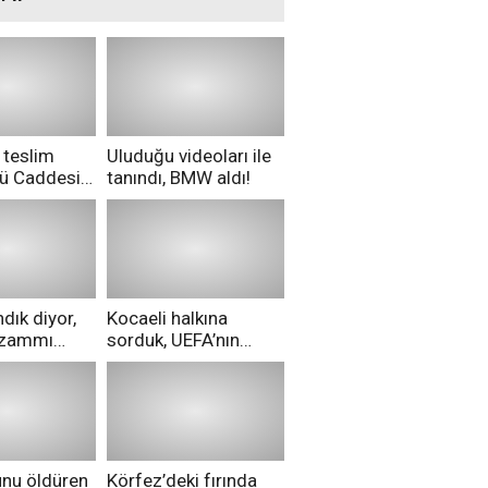
 teslim
Uluduğu videoları ile
nü Caddesi
tanındı, BMW aldı!
ü!
dık diyor,
Kocaeli halkına
i zammı
sorduk, UEFA’nın
ri aldılar!
Merih Demiral kararı
hakkında ne
düşünüyorsunuz?
unu öldüren
Körfez’deki fırında