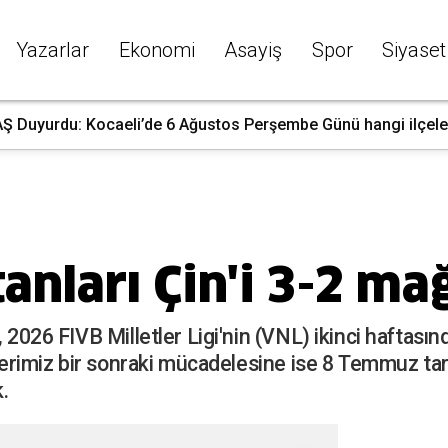
Yazarlar
Ekonomi
Asayiş
Spor
Siyaset
Ş Duyurdu: Kocaeli’de 6 Ağustos Perşembe Günü hangi ilçelerd
tanları Çin'i 3-2 ma
, 2026 FIVB Milletler Ligi'nin (VNL) ikinci haftas
lilerimiz bir sonraki mücadelesine ise 8 Temmuz t
.