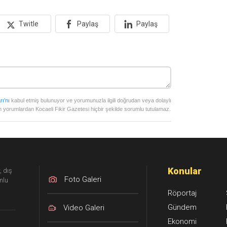
Twitle
Paylaş
Paylaş
rı’nı
kabul etmiş bulunuyor ve yorumunuzla ilgili doğrudan veya dolaylı
 yorumlardan Kocaeli Fikir Gazetesi hiçbir şekilde sorumlu tutulamaz.
Konular
, dış
Foto Galeri
mlu
Röportaj
Gündem
Video Galeri
Ekonomi