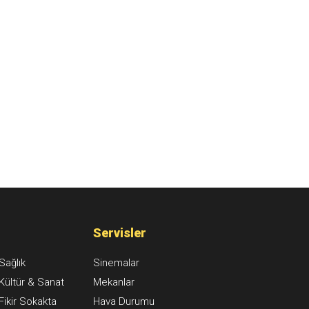
Servisler
Sağlık
Sinemalar
Kültür & Sanat
Mekanlar
Fikir Sokakta
Hava Durumu