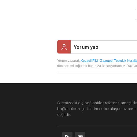
Yorum yazarak
Kocaeli Fikir Gazetesi Topluluk Kuralla
tüm sorumluluğu tek başınıza üstleniyorsunuz. Yazılan
Sitemizdeki dış bağlantılar referans amaçlıdır
bağlantıların içeriklerinden
kuruluşumuz
soru
değildir.