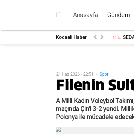
Anasayfa
Gündem
ndı
Kocaeli Haber
SEDA
18:30
21 Haz 2026 - 22:51
-
Spor
Filenin Sul
A Milli Kadın Voleybol Takımı
maçında Çin'i 3-2 yendi. Mil
Polonya ile mücadele edecek