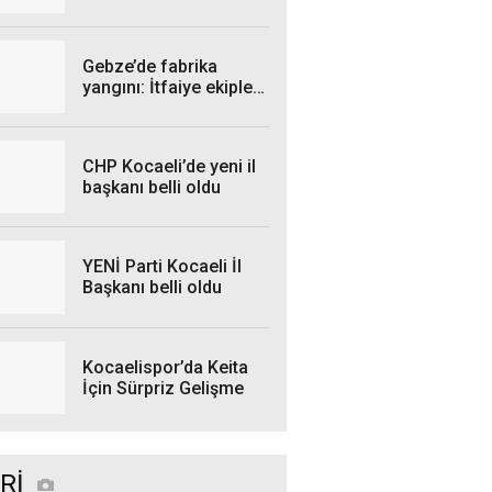
Perşembe Günü hangi
ilçelerde elektrik
kesintisi yaşanacak?
Gebze’de fabrika
yangını: İtfaiye ekipleri
seferber oldu
CHP Kocaeli’de yeni il
başkanı belli oldu
YENİ Parti Kocaeli İl
Başkanı belli oldu
Kocaelispor’da Keita
İçin Sürpriz Gelişme
Rİ