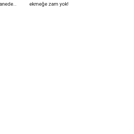
tanede
ekmeğe zam yok!
na alındı