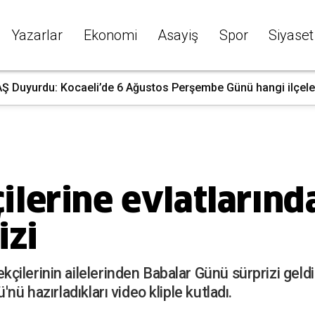
Yazarlar
Ekonomi
Asayiş
Spor
Siyaset
Ş Duyurdu: Kocaeli’de 6 Ağustos Perşembe Günü hangi ilçelerd
lerine evlatlarınd
izi
lerinin ailelerinden Babalar Günü sürprizi geldi. 
nü hazırladıkları video kliple kutladı.