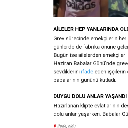
AİLELER HEP YANLARINDA
OL
Grev sürecinde emekçilerin her 
günlerde de fabrika önüne gelere
Bugün ise ailelerden emekçileri 
Haziran Babalar Günü'nde grevde
sevdiklerini
ifade
eden işçilerin ç
babalarının gününü kutladı.
DUYGU DOLU ANLAR YAŞANDI
Hazırlanan klipte evlatlarının d
dolu anlar yaşarken, Babalar Gün
#
ifade
,
oldu