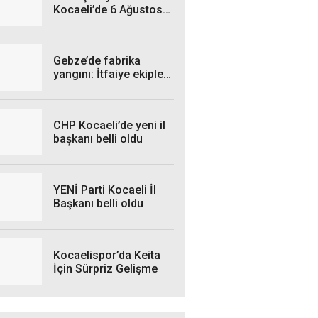
Kocaeli’de 6 Ağustos
Perşembe Günü hangi
ilçelerde elektrik
kesintisi yaşanacak?
Gebze’de fabrika
yangını: İtfaiye ekipleri
seferber oldu
CHP Kocaeli’de yeni il
başkanı belli oldu
YENİ Parti Kocaeli İl
Başkanı belli oldu
Kocaelispor’da Keita
İçin Sürpriz Gelişme