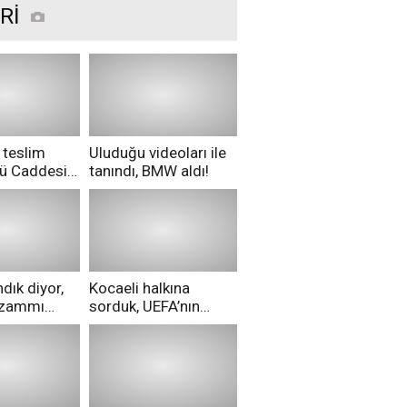
Rİ
 teslim
Uluduğu videoları ile
nü Caddesi
tanındı, BMW aldı!
ü!
dık diyor,
Kocaeli halkına
i zammı
sorduk, UEFA’nın
ri aldılar!
Merih Demiral kararı
hakkında ne
düşünüyorsunuz?