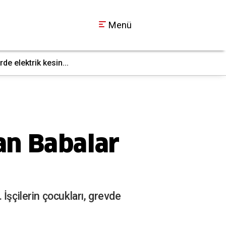
Menü
e elektrik kesin...
Gebze’de fabrika yan
22:09
an Babalar
İşçilerin çocukları, grevde