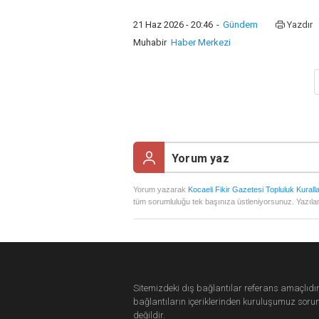
21 Haz 2026 - 20:46
-
Gündem
Yazdır
Muhabir
Haber Merkezi
Yorum yazarak
Kocaeli Fikir Gazetesi Topluluk Kuralla
tüm sorumluluğu tek başınıza üstleniyorsunuz. Yazılan
Sitemizdeki dış bağlantılar referans amaçlıdır
bağlantıların içeriklerinden
kuruluşumuz
soru
değildir.