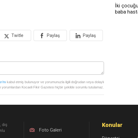
İki çocuğ
baba has
tedavi altı
Twitle
Paylaş
Paylaş
rı’nı
kabul etmiş bulunuyor ve yorumunuzla ilgili doğrudan veya dolaylı
 yorumlardan Kocaeli Fikir Gazetesi hiçbir şekilde sorumlu tutulamaz.
Konular
, dış
Foto Galeri
mlu