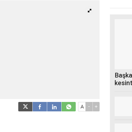
Başka
kesin
-
+