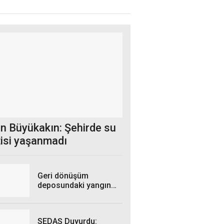
n Büyükakın: Şehirde su
tisi yaşanmadı
Geri dönüşüm
deposundaki yangın
kontrol altına alındı
SEDAŞ Duyurdu: