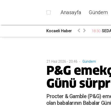
Anasayfa
Gündem
ndı
Kocaeli Haber
SEDA
18:30
21 Haz 2026 - 20:46
-
Gündem
P&G emekçi
Günü sürpr
Procter & Gamble (P&G) emekçi
olan babalarının Babalar Günü'