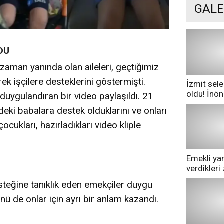
GALE
DU
zaman yanında olan aileleri, geçtiğimiz
k işçilere desteklerini göstermişti.
İzmit sele
oldu! İnö
duygulandıran bir video paylaşıldı. 21
göle dönd
ki babalara destek olduklarını ve onları
ocukları, hazırladıkları video kliple
Emekli yan
verdikler
pazarda ge
esteğine tanıklık eden emekçiler duygu
ü de onlar için ayrı bir anlam kazandı.