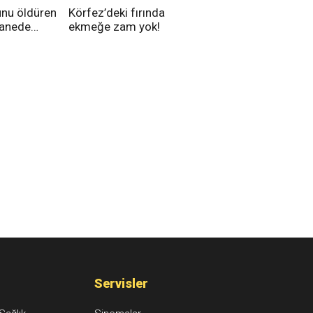
unu öldüren
Körfez’deki fırında
tanede
ekmeğe zam yok!
na alındı
Servisler