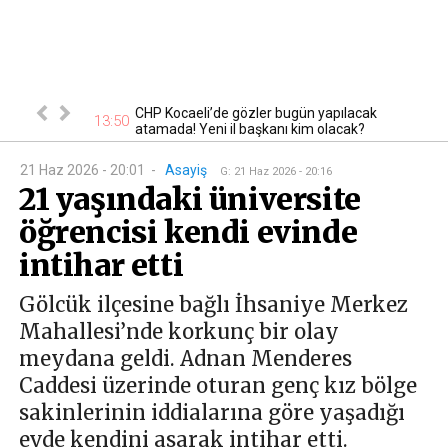
CHP Kocaeli’de gözler bugün yapılacak
u!
13:50
13
atamada! Yeni il başkanı kim olacak?
21 Haz 2026 - 20:01
-
Asayiş
G
:
21 Haz 2026 - 20:16
21 yaşındaki üniversite
öğrencisi kendi evinde
intihar etti
Gölcük ilçesine bağlı İhsaniye Merkez
Mahallesi’nde korkunç bir olay
meydana geldi. Adnan Menderes
Caddesi üzerinde oturan genç kız bölge
sakinlerinin iddialarına göre yaşadığı
evde kendini asarak intihar etti.