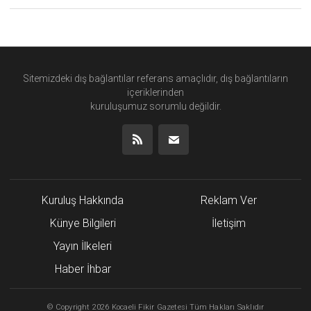
Sitemizdeki dış bağlantılar referans amaçlıdır, dış bağlantıların
içeriklerinden
kuruluşumuz
sorumlu değildir.
Kuruluş Hakkında
Reklam Ver
Künye Bilgileri
İletişim
Yayın İlkeleri
Haber İhbar
©
Copyright
2026 Kocaeli Fikir Gazetesi Tüm Hakları Saklıdır