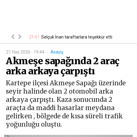
21:41
00
 belli oldu
Selçuk İnan taraftarlara teşekkür etti
21 Haz 2026 - 19:44
-
Asayiş
Akmeşe sapağında 2 araç
arka arkaya çarpıştı
Kartepe ilçesi Akmeşe Sapağı üzerinde
seyir halinde olan 2 otomobil arka
arkaya çarpıştı. Kaza sonucunda 2
araçta da maddi hasarlar meydana
gelirken , bölgede de kısa süreli trafik
yoğunluğu oluştu.