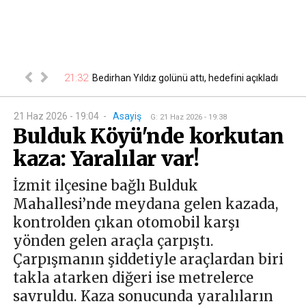
ğustos
21:32
Bedirhan Yıldız golünü attı, hedefini açıkladı
21
ktrik kes...
21 Haz 2026 - 19:04
-
Asayiş
G
:
21 Haz 2026 - 19:38
Bulduk Köyü'nde korkutan
kaza: Yaralılar var!
İzmit ilçesine bağlı Bulduk
Mahallesi’nde meydana gelen kazada,
kontrolden çıkan otomobil karşı
yönden gelen araçla çarpıştı.
Çarpışmanın şiddetiyle araçlardan biri
takla atarken diğeri ise metrelerce
savruldu. Kaza sonucunda yaralıların