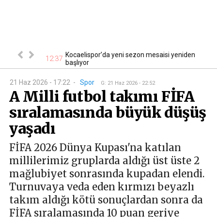
uk
Kocaelispor’da yeni sezon mesaisi yeniden
12:37
12
ı
başlıyor
21 Haz 2026 - 17:22
-
Spor
G
:
21 Haz 2026 - 22:52
A Milli futbol takımı FİFA
sıralamasında büyük düşüş
yaşadı
FİFA 2026 Dünya Kupası'na katılan
millilerimiz gruplarda aldığı üst üste 2
mağlubiyet sonrasında kupadan elendi.
Turnuvaya veda eden kırmızı beyazlı
takım aldığı kötü sonuçlardan sonra da
FİFA sıralamasında 10 puan geriye