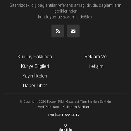
Sitemizdeki dış bağlantılar referans amaçlıdır, dış bağlantıların
içeriklerinden
kuruluşumuz
sorumlu değildir.
Kuruluş Hakkında
Reklam Ver
Künye Bilgileri
İletişim
Yayın İlkeleri
Haber İhbar
©
Copyright
2026 Kocaeli Fikir Gazetesi Tüm Hakları Saklıdır
Veri Politikası
Kullanım Şartları
(
)
+90
533
722 54 17
daktilo