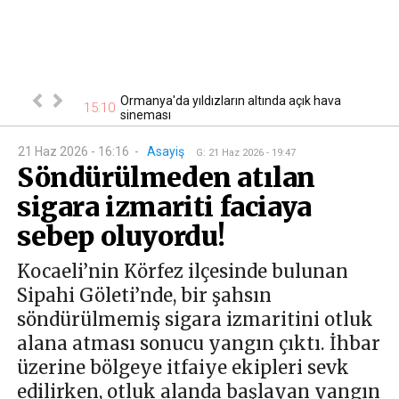
Ormanya'da yıldızların altında açık hava
 katıldı
15:10
14
sineması
21 Haz 2026 - 16:16
-
Asayiş
G
:
21 Haz 2026 - 19:47
Söndürülmeden atılan
sigara izmariti faciaya
sebep oluyordu!
Kocaeli’nin Körfez ilçesinde bulunan
Sipahi Göleti’nde, bir şahsın
söndürülmemiş sigara izmaritini otluk
alana atması sonucu yangın çıktı. İhbar
üzerine bölgeye itfaiye ekipleri sevk
edilirken, otluk alanda başlayan yangın