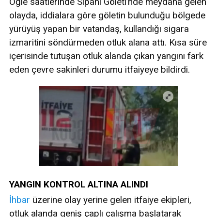
Öğle saatlerinde Sipahi Göleti’nde meydana gelen
olayda, iddialara göre göletin bulunduğu bölgede
yürüyüş yapan bir vatandaş, kullandığı sigara
izmaritini söndürmeden otluk alana attı. Kısa süre
içerisinde tutuşan otluk alanda çıkan yangını fark
eden çevre sakinleri durumu itfaiyeye bildirdi.
YANGIN KONTROL ALTINA ALINDI
İhbar
üzerine olay yerine gelen itfaiye ekipleri,
otluk alanda geniş çaplı çalışma başlatarak