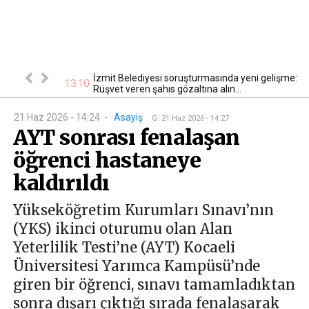
drosu yeniden
İzmit Belediyesi soruşturmasında yeni gelişme:
13:10
13
Rüşvet veren şahıs gözaltına alın...
21 Haz 2026 - 14:24
-
Asayiş
G
:
21 Haz 2026 - 14:27
AYT sonrası fenalaşan
öğrenci hastaneye
kaldırıldı
Yükseköğretim Kurumları Sınavı’nın
(YKS) ikinci oturumu olan Alan
Yeterlilik Testi’ne (AYT) Kocaeli
Üniversitesi Yarımca Kampüsü’nde
giren bir öğrenci, sınavı tamamladıktan
sonra dışarı çıktığı sırada fenalaşarak