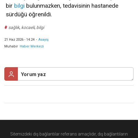
bir
bilgi
bulunmazken, tedavisinin hastanede
sürdüğü öğrenildi.
#
sağlık
,
kocaeli
,
bilgi
21 Haz 2026 - 14:24
-
Asayiş
Muhabir
Haber Merkezi
Sitemizdeki dış bağlantılar referans amaçlıdır, dış bağlantıların