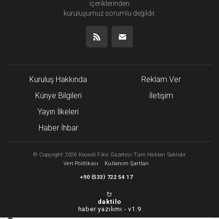
içeriklerinden
kuruluşumuz
sorumlu değildir.
Kuruluş Hakkında
Reklam Ver
Künye Bilgileri
İletişim
Yayın İlkeleri
Haber İhbar
©
Copyright
2026 Kocaeli Fikir Gazetesi Tüm Hakları Saklıdır
Veri Politikası
Kullanım Şartları
(
)
+90
533
722 54 17
daktilo
haber yazılımı -
v1.9