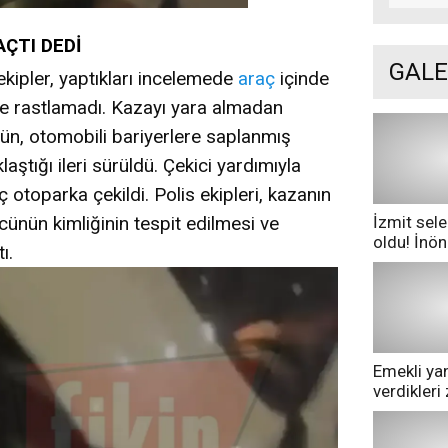
ÇTI DEDİ
GALE
ekipler, yaptıkları incelemede
araç
içinde
ye rastlamadı. Kazayı yara almadan
nün, otomobili bariyerlere saplanmış
aştığı ileri sürüldü. Çekici yardımıyla
 otoparka çekildi. Polis ekipleri, kazanın
İzmit sele
cünün kimliğinin tespit edilmesi ve
oldu! İnö
ı.
göle dönd
Emekli yan
verdikler
pazarda ge