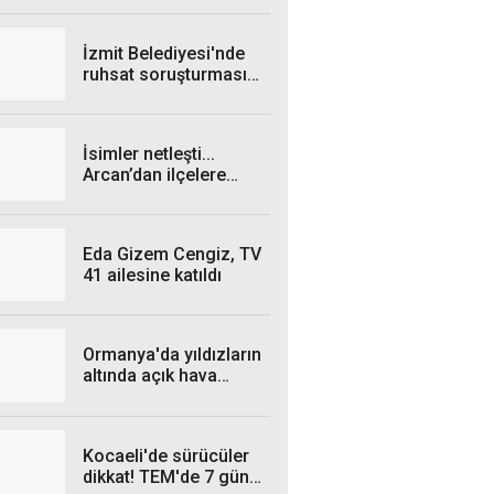
İzmit Belediyesi'nde
ruhsat soruşturması
genişliyor: 4 iş insanı
gözaltında!
İsimler netleşti...
Arcan’dan ilçelere
talimat! "Yetki
belgelerini bekliyoruz”
Eda Gizem Cengiz, TV
41 ailesine katıldı
Ormanya'da yıldızların
altında açık hava
sineması
Kocaeli'de sürücüler
dikkat! TEM'de 7 gün