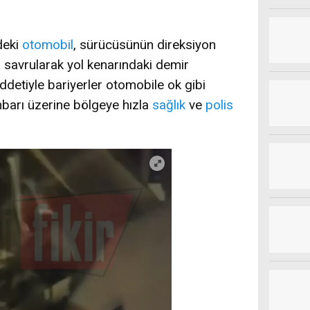
deki
otomobil
, sürücüsünün direksiyon
 savrularak yol kenarındaki demir
ddetiyle bariyerler otomobile ok gibi
hbarı üzerine bölgeye hızla
sağlık
ve
polis