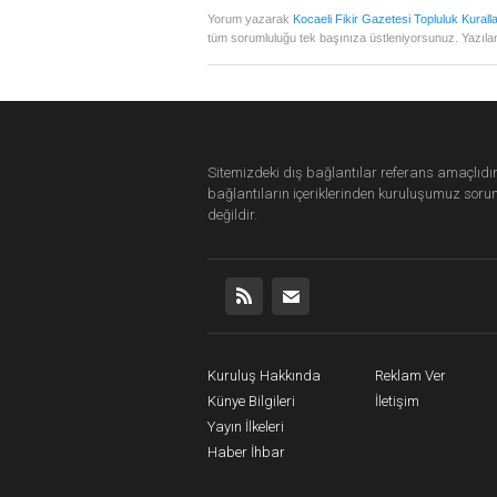
Yorum yazarak
Kocaeli Fikir Gazetesi Topluluk Kuralla
tüm sorumluluğu tek başınıza üstleniyorsunuz. Yazılan
Sitemizdeki dış bağlantılar referans amaçlıdır
bağlantıların içeriklerinden
kuruluşumuz
soru
değildir.
Kuruluş Hakkında
Reklam Ver
Künye Bilgileri
İletişim
Yayın İlkeleri
Haber İhbar