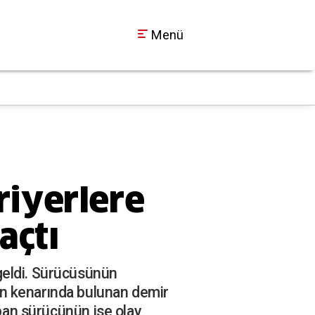
Menü
İzmit Belediyesi'nde
17:14
riyerlere
açtı
geldi. Sürücüsünün
un kenarında bulunan demir
apan sürücünün ise olay