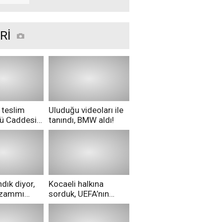
sürecek çalışma
Rİ
 teslim
Uluduğu videoları ile
nü Caddesi
tanındı, BMW aldı!
ü!
dık diyor,
Kocaeli halkına
i zammı
sorduk, UEFA’nın
ri aldılar!
Merih Demiral kararı
hakkında ne