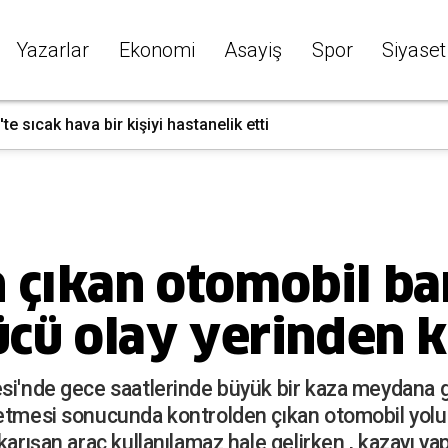
Yazarlar
Ekonomi
Asayiş
Spor
Siyaset
'te sıcak hava bir kişiyi hastanelik etti
 çıkan otomobil ba
ücü olay yerinden k
esi'nde gece saatlerinde büyük bir kaza meydana 
betmesi sonucunda kontrolden çıkan otomobil yol
karışan araç kullanılamaz hale gelirken , kazayı y