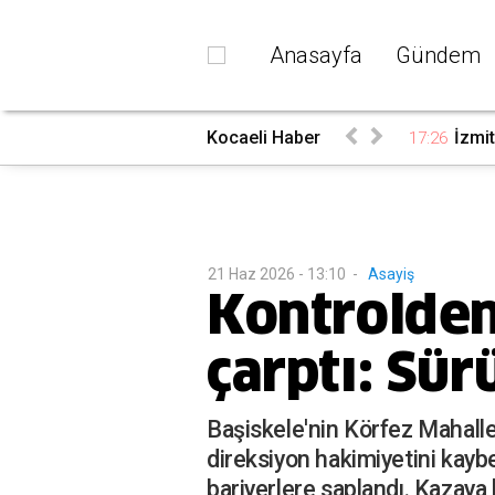
Anasayfa
Gündem
Kocaeli Haber
İzmit
17:26
21 Haz 2026 - 13:10
-
Asayiş
Kontrolden
çarptı: Sür
Başiskele'nin Körfez Mahall
direksiyon hakimiyetini kay
bariyerlere saplandı. Kazaya 