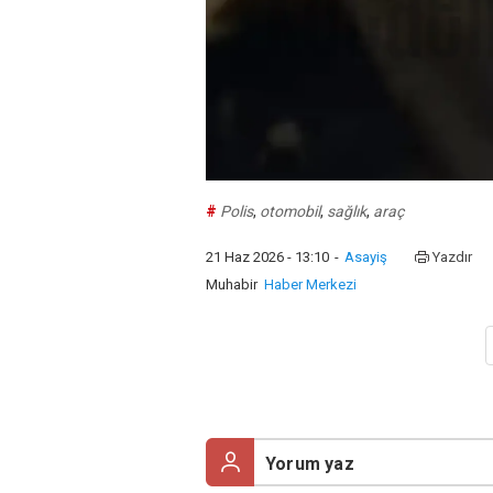
#
Polis
,
otomobil
,
sağlık
,
araç
21 Haz 2026 - 13:10
-
Asayiş
Yazdır
Muhabir
Haber Merkezi