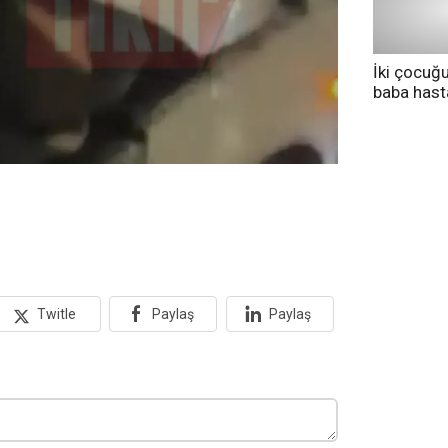
İki çocuğ
baba has
tedavi altı
Twitle
Paylaş
Paylaş