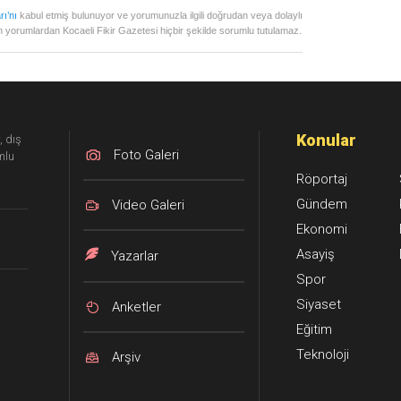
rı’nı
kabul etmiş bulunuyor ve yorumunuzla ilgili doğrudan veya dolaylı
 yorumlardan Kocaeli Fikir Gazetesi hiçbir şekilde sorumlu tutulamaz.
Konular
, dış
Foto Galeri
mlu
Röportaj
Gündem
Video Galeri
Ekonomi
Asayiş
Yazarlar
Spor
Siyaset
Anketler
Eğitim
Teknoloji
Arşiv