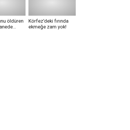
düşünüyorsunuz?
unu öldüren
Körfez’deki fırında
tanede
ekmeğe zam yok!
na alındı