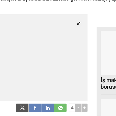
.
İş ma
borus
-
+