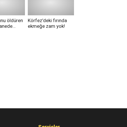
düşünüyorsunuz?
unu öldüren
Körfez’deki fırında
tanede
ekmeğe zam yok!
na alındı
Servisler