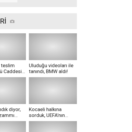
ile çıkacak
Rİ
 teslim
Uluduğu videoları ile
nü Caddesi
tanındı, BMW aldı!
ü!
dık diyor,
Kocaeli halkına
i zammı
sorduk, UEFA’nın
ri aldılar!
Merih Demiral kararı
hakkında ne