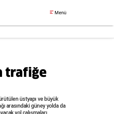
Menü
İzmit Belediyesi’nd
13:23
 trafiğe
ürütülen üstyapı ve büyük
ğı arasındaki güney yolda da
acak yol çalışmaları