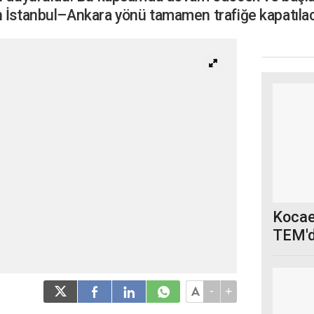
 İstanbul–Ankara yönü tamamen trafiğe kapatıla
Kocael
TEM'd
-
+