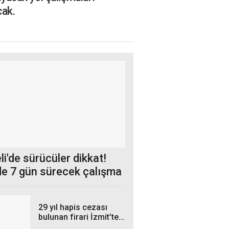
cak.
i'de sürücüler dikkat!
e 7 gün sürecek çalışma
29 yıl hapis cezası
bulunan firari İzmit’te
yakalandı