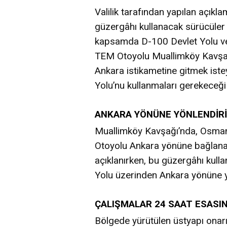
Valilik tarafından yapılan açık
güzergâhı kullanacak sürücüler a
kapsamda D-100 Devlet Yolu v
TEM Otoyolu Muallimköy Kavşağı
Ankara istikametine gitmek iste
Yolu’nu kullanmaları gerekeceğ
ANKARA YÖNÜNE YÖNLENDİR
Muallimköy Kavşağı’nda, Osman
Otoyolu Ankara yönüne bağlanan
açıklanırken, bu güzergâhı kull
Yolu üzerinden Ankara yönüne y
ÇALIŞMALAR 24 SAAT ESASI
Bölgede yürütülen üstyapı onar