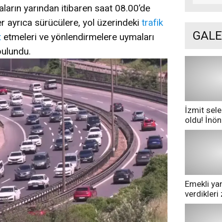
aların yarından itibaren saat 08.00’de
iler ayrıca sürücülere, yol üzerindeki
trafik
GALE
t
etmeleri ve yönlendirmelere uymaları
bulundu.
İzmit sele
oldu! İnö
göle dönd
Emekli yan
verdikler
pazarda ge