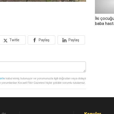
İki çocuğ
baba has
tedavi altı
Twitle
Paylaş
Paylaş
rı’nı
kabul etmiş bulunuyor ve yorumunuzla ilgili doğrudan veya dolaylı
 yorumlardan Kocaeli Fikir Gazetesi hiçbir şekilde sorumlu tutulamaz.
Konular
, dış