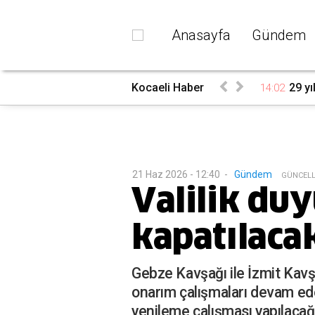
Anasayfa
Gündem
 çalışma
Kocaeli Haber
29 yı
14:02
21 Haz 2026 - 12:40
-
Gündem
G
ÜNCEL
Valilik duy
kapatılaca
Gebze Kavşağı ile İzmit Kavş
onarım çalışmaları devam ed
yenileme çalışması yapılaca