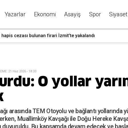
Yazarlar
Ekonomi
Asayiş
Spor
Siyaset
l hapis cezası bulunan firari İzmit’te yakalandı
LEME
:
21 Haz 2026 - 18:33
urdu: O yollar yarın
k
ağı arasında TEM Otoyolu ve bağlantı yollarında y
erken, Muallimköy Kavşağı ile Doğu Hereke Kavşa
ğı duyuruldu. Bu kapsamda devam edecek ve başlay