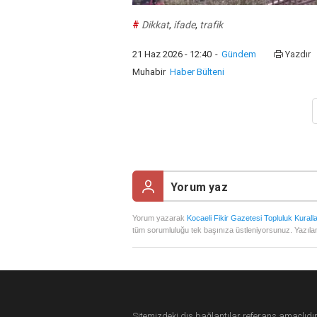
#
Dikkat
,
ifade
,
trafik
21 Haz 2026 - 12:40
-
Gündem
Yazdır
Muhabir
Haber Bülteni
Yorum yazarak
Kocaeli Fikir Gazetesi Topluluk Kuralla
tüm sorumluluğu tek başınıza üstleniyorsunuz. Yazılan
Sitemizdeki dış bağlantılar referans amaçlıdır