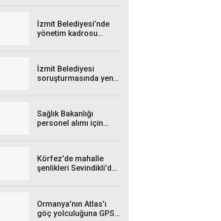
İzmit Belediyesi’nde
yönetim kadrosu
yeniden şekillendi
İzmit Belediyesi
soruşturmasında yeni
gelişme: Rüşvet veren
şahıs gözaltına alındı
Sağlık Bakanlığı
personel alımı için
takvim belli oldu
Körfez'de mahalle
şenlikleri Sevindikli'de
devam etti
Ormanya'nın Atlas'ı
göç yolculuğuna GPS