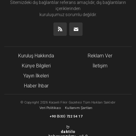
Sitemizdeki dış bağlantılar referans amaçlıdır, dış bağlantıların
içeriklerinden
kuruluşumuz
sorumlu değildir.
Kuruluş Hakkında
Reklam Ver
Künye Bilgileri
İletişim
Yayın İlkeleri
Haber İhbar
©
Copyright
2026 Kocaeli Fikir Gazetesi Tüm Hakları Saklıdır
Veri Politikası
Kullanım Şartları
(
)
+90
533
722 54 17
daktilo