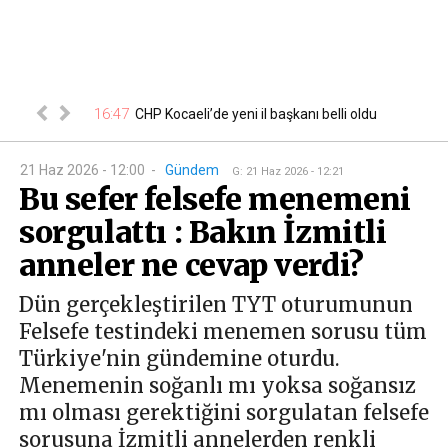
ekipleri
16:47
16
CHP Kocaeli’de yeni il başkanı belli oldu
21 Haz 2026 - 12:00
-
Gündem
G
:
21 Haz 2026 - 12:21
Bu sefer felsefe menemeni
sorgulattı : Bakın İzmitli
anneler ne cevap verdi?
Dün gerçekleştirilen TYT oturumunun
Felsefe testindeki menemen sorusu tüm
Türkiye'nin gündemine oturdu.
Menemenin soğanlı mı yoksa soğansız
mı olması gerektiğini sorgulatan felsefe
sorusuna İzmitli annelerden renkli