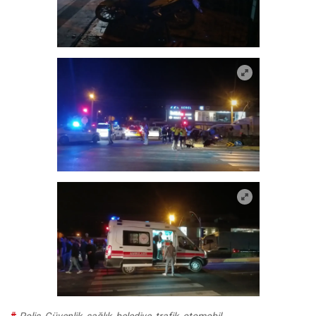
#
Polis
,
Güvenlik
,
sağlık
,
belediye
,
trafik
,
otomobil