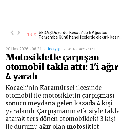
n kontrol
SEDAŞ Duyurdu: Kocaeli’de 6 Ağustos
18:30
22
Perşembe Günü hangi ilçelerde elektrik kesin...
20 Haz 2026 - 08:31
-
Asayiş
G
:
20 Haz 2026 - 11:14
Motosikletle çarpışan
otomobil takla attı: 1'i ağır
4 yaralı
Kocaeli'nin Karamürsel ilçesinde
otomobil ile motosikletin çarpışması
sonucu meydana gelen kazada 4 kişi
yaralandı. Çarpışmanın etkisiyle takla
atarak ters dönen otomobildeki 3 kişi
ile durumu ağır olan motosiklet