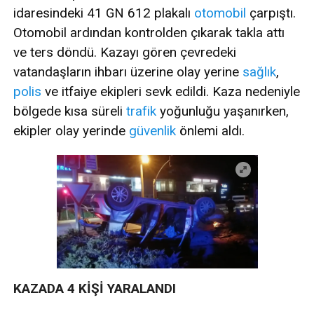
idaresindeki 41 GN 612 plakalı
otomobil
çarpıştı.
Otomobil ardından kontrolden çıkarak takla attı
ve ters döndü. Kazayı gören çevredeki
vatandaşların ihbarı üzerine olay yerine
sağlık
,
polis
ve itfaiye ekipleri sevk edildi. Kaza nedeniyle
bölgede kısa süreli
trafik
yoğunluğu yaşanırken,
ekipler olay yerinde
güvenlik
önlemi aldı.
KAZADA 4 KİŞİ YARALANDI