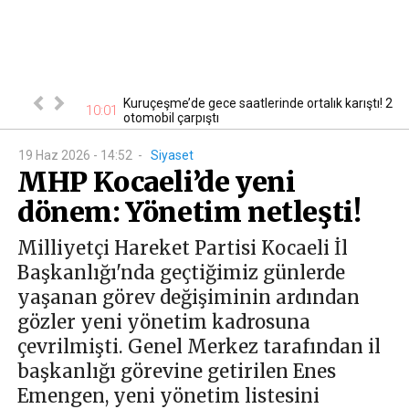
çarpıştı, 6 kişi
Kuruçeşme’de gece saatlerinde ortalık karıştı! 2
10:01
09
otomobil çarpıştı
19 Haz 2026 - 14:52
-
Siyaset
MHP Kocaeli’de yeni
dönem: Yönetim netleşti!
Milliyetçi Hareket Partisi Kocaeli İl
Başkanlığı'nda geçtiğimiz günlerde
yaşanan görev değişiminin ardından
gözler yeni yönetim kadrosuna
çevrilmişti. Genel Merkez tarafından il
başkanlığı görevine getirilen Enes
Emengen, yeni yönetim listesini