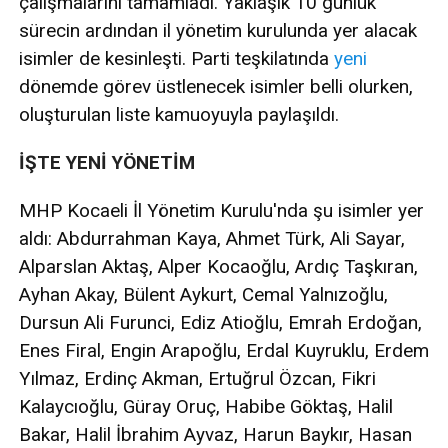
çalışmalarını tamamladı. Yaklaşık 10 günlük
sürecin ardından il yönetim kurulunda yer alacak
isimler de kesinleşti. Parti teşkilatında
yeni
dönemde görev üstlenecek isimler belli olurken,
oluşturulan liste kamuoyuyla paylaşıldı.
İŞTE YENİ YÖNETİM
MHP Kocaeli İl Yönetim Kurulu'nda şu isimler yer
aldı: Abdurrahman Kaya, Ahmet Türk, Ali Sayar,
Alparslan Aktaş, Alper Kocaoğlu, Ardıç Taşkıran,
Ayhan Akay, Bülent Aykurt, Cemal Yalnızoğlu,
Dursun Ali Furunci, Ediz Atioğlu, Emrah Erdoğan,
Enes Firal, Engin Arapoğlu, Erdal Kuyruklu, Erdem
Yılmaz, Erdinç Akman, Ertuğrul Özcan, Fikri
Kalaycıoğlu, Güray Oruç, Habibe Göktaş, Halil
Bakar, Halil İbrahim Ayvaz, Harun Baykır, Hasan