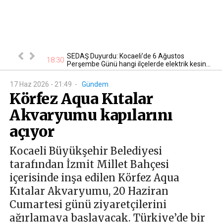
n kontrol
SEDAŞ Duyurdu: Kocaeli’de 6 Ağustos
18:30
22
Perşembe Günü hangi ilçelerde elektrik kesin...
17 Haz 2026 - 21:49
-
Gündem
Körfez Aqua Kıtalar
Akvaryumu kapılarını
açıyor
Kocaeli Büyükşehir Belediyesi
tarafından İzmit Millet Bahçesi
içerisinde inşa edilen Körfez Aqua
Kıtalar Akvaryumu, 20 Haziran
Cumartesi günü ziyaretçilerini
ağırlamaya başlayacak. Türkiye’de bir