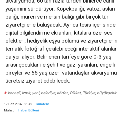
akvaryumda, 60’tan fazla türden binlerce canlı
yaşamını sürdürüyor. Köpekbalığı, vatoz, aslan
balığı, müren ve mersin balığı gibi birçok tür
ziyaretçilerle buluşacak. Ayrıca tesis içerisinde
dijital bilgilendirme ekranları, kıtalara özel ses
efektleri, hediyelik eşya bölümü ve ziyaretçilerin
tematik fotoğraf çekilebileceği interaktif alanlar
da yer alıyor. Belirlenen tarifeye göre 0-3 yaş
arası çocuklar ile şehit ve gazi yakınları, engelli
bireyler ve 65 yaş üzeri vatandaşlar akvaryumu
ücretsiz ziyaret edebilecek.
#
kocaeli
,
izmit
,
yeni
,
belediye
,
körfez
,
Dikkat
,
Türkiye
,
büyükşehir
17 Haz 2026 - 21:49
-
Gündem
Muhabir
Haber Bülteni