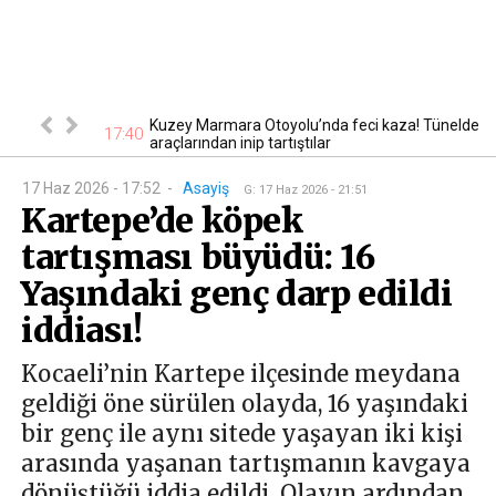
eriler sokağa
Kuzey Marmara Otoyolu’nda feci kaza! Tünelde
17:40
17
araçlarından inip tartıştılar
17 Haz 2026 - 17:52
-
Asayiş
G
:
17 Haz 2026 - 21:51
Kartepe’de köpek
tartışması büyüdü: 16
Yaşındaki genç darp edildi
iddiası!
Kocaeli’nin Kartepe ilçesinde meydana
geldiği öne sürülen olayda, 16 yaşındaki
bir genç ile aynı sitede yaşayan iki kişi
arasında yaşanan tartışmanın kavgaya
dönüştüğü iddia edildi. Olayın ardından