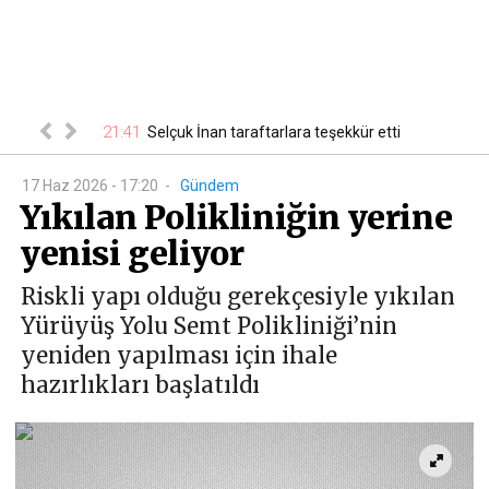
21:41
00
 belli oldu
Selçuk İnan taraftarlara teşekkür etti
17 Haz 2026 - 17:20
-
Gündem
Yıkılan Polikliniğin yerine
yenisi geliyor
Riskli yapı olduğu gerekçesiyle yıkılan
Yürüyüş Yolu Semt Polikliniği’nin
yeniden yapılması için ihale
hazırlıkları başlatıldı