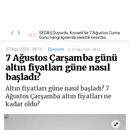
tan otomobil
SEDAŞ Duyurdu: Kocaeli’de 7 Ağustos Cuma
17
18:30
Günü hangi ilçelerde elektrik kesintisi...
07 Ağu 2024 - 08:15
-
Ekonomi
G
:
07 Ağu 2024 - 08:22
7 Ağustos Çarşamba günü
altın fiyatları güne nasıl
başladı?
Altın fiyatları güne nasıl başladı? 7
Ağustos Çarşamba altın fiyatları ne
kadar oldu?