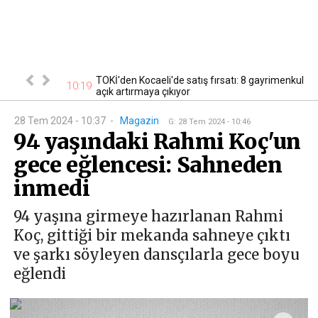
cak! Başvurular
TOKİ'den Kocaeli'de satış fırsatı: 8 gayrimenkul
10:19
10
açık artırmaya çıkıyor
28 Tem 2024 - 10:37
-
Magazin
G
:
28 Tem 2024 - 10:46
94 yaşındaki Rahmi Koç'un
gece eğlencesi: Sahneden
inmedi
94 yaşına girmeye hazırlanan Rahmi
Koç, gittiği bir mekanda sahneye çıktı
ve şarkı söyleyen dansçılarla gece boyu
eğlendi