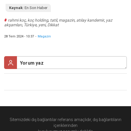
Kaynak:
En Son Haber
#
rahmi koç
,
koç holding
,
tatil
,
magazin
,
atılay kandemir
,
yaz
akşamları
,
Türkiye
,
yeni
,
Dikkat
28 Tem 2024 - 10:37
-
Magazin
Sitemizdeki dış bağlantılar referans amaçlıdır, dış bağlantıların
içeriklerinden