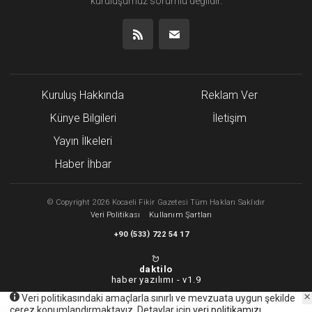
kuruluşumuz
sorumlu değildir.
Kuruluş Hakkında
Reklam Ver
Künye Bilgileri
İletişim
Yayın İlkeleri
Haber İhbar
©
Copyright
2026 Kocaeli Fikir Gazetesi Tüm Hakları Saklıdır
Veri Politikası
Kullanım Şartları
(
)
+90
533
722 54 17
daktilo
haber yazılımı -
v1.9
Veri politikasındaki amaçlarla sınırlı ve mevzuata uygun şekilde
çerez konumlandırmaktayız. Detaylar için
veri politikamızı