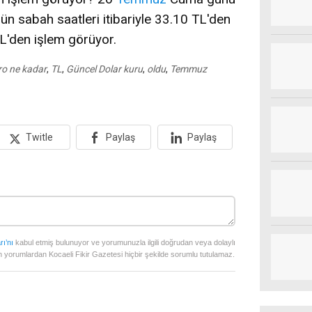
ün sabah saatleri itibariyle 33.10 TL'den
L'den işlem görüyor.
ro ne kadar
,
TL
,
Güncel Dolar kuru
,
oldu
,
Temmuz
Twitle
Paylaş
Paylaş
rı’nı
kabul etmiş bulunuyor ve yorumunuzla ilgili doğrudan veya dolaylı
 yorumlardan Kocaeli Fikir Gazetesi hiçbir şekilde sorumlu tutulamaz.