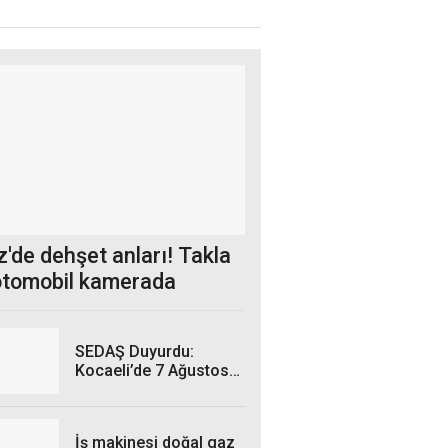
'de dehşet anları! Takla
otomobil kamerada
SEDAŞ Duyurdu:
Kocaeli’de 7 Ağustos
Cuma Günü hangi
ilçelerde elektrik
kesintisi yaşanacak?
İş makinesi doğal gaz