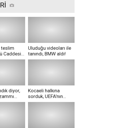
Rİ
 teslim
Uluduğu videoları ile
nü Caddesi
tanındı, BMW aldı!
ü!
dık diyor,
Kocaeli halkına
i zammı
sorduk, UEFA’nın
ri aldılar!
Merih Demiral kararı
hakkında ne
düşünüyorsunuz?