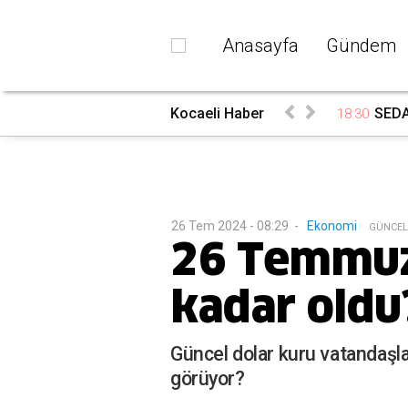
Anasayfa
Gündem
rada
Kocaeli Haber
SEDAŞ
18:30
26 Tem 2024 - 08:29
-
Ekonomi
G
ÜNCEL
26 Temmuz
kadar oldu
Güncel dolar kuru vatandaşl
görüyor?