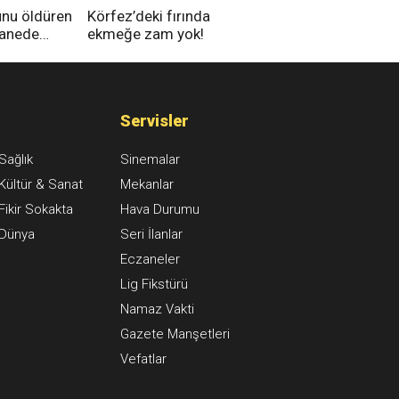
unu öldüren
Körfez’deki fırında
tanede
ekmeğe zam yok!
na alındı
Servisler
Sağlık
Sinemalar
Kültür & Sanat
Mekanlar
Fikir Sokakta
Hava Durumu
Dünya
Seri İlanlar
Eczaneler
Lig Fikstürü
Namaz Vakti
Gazete Manşetleri
Vefatlar