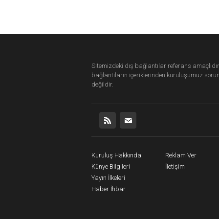
Sitemizdeki dış bağlantılar referans amaçlıdır
bağlantıların içeriklerinden
kuruluşumuz
soru
değildir.
Kuruluş Hakkında
Reklam Ver
Künye Bilgileri
İletişim
Yayın İlkeleri
Haber İhbar