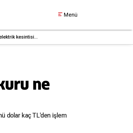
Menü
ktrik kesintisi...
İş makinesi doğal g
17:36
kuru ne
ü dolar kaç TL'den işlem