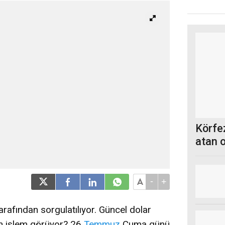
Körfez
atan 
-
+
rafından sorgulatılıyor. Güncel dolar
en işlem görüyor? 26
Temmuz
Cuma günü