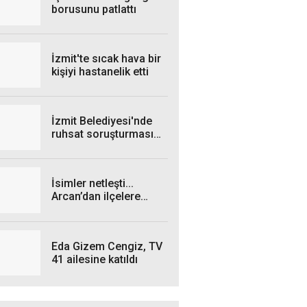
borusunu patlattı
İzmit'te sıcak hava bir
kişiyi hastanelik etti
İzmit Belediyesi'nde
ruhsat soruşturması
genişliyor: 4 iş insanı
gözaltında!
İsimler netleşti...
Arcan’dan ilçelere
talimat! "Yetki
belgelerini bekliyoruz”
Eda Gizem Cengiz, TV
41 ailesine katıldı