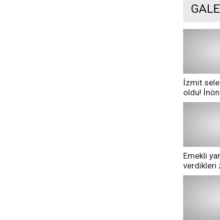
GALE
İzmit sele
oldu! İnö
göle dönd
Emekli yan
verdikler
pazarda ge