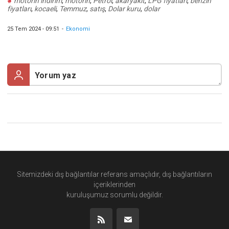
#
motorin indirim
,
motorin
,
Petrol
,
akaryakıt
,
LPG fiyatları
,
benzin
fiyatları
,
kocaeli
,
Temmuz
,
satış
,
Dolar kuru
,
dolar
25 Tem 2024 - 09:51
-
Ekonomi
Sitemizdeki dış bağlantılar referans amaçlıdır, dış bağlantıların
içeriklerinden
kuruluşumuz
sorumlu değildir.