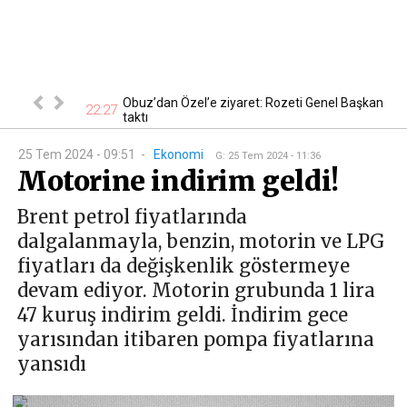
 En ucuzu 115
Obuz’dan Özel’e ziyaret: Rozeti Genel Başkan
22:27
18
taktı
25 Tem 2024 - 09:51
-
Ekonomi
G
:
25 Tem 2024 - 11:36
Motorine indirim geldi!
Brent petrol fiyatlarında
dalgalanmayla, benzin, motorin ve LPG
fiyatları da değişkenlik göstermeye
devam ediyor. Motorin grubunda 1 lira
47 kuruş indirim geldi. İndirim gece
yarısından itibaren pompa fiyatlarına
yansıdı