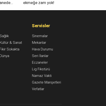
tanede
ekmeğe zam yok!
na alındı
Servisler
Sağlık
Sinemalar
Kültür & Sanat
Mekanlar
Fikir Sokakta
Hava Durumu
Dünya
Seri İlanlar
Eczaneler
Lig Fikstürü
Namaz Vakti
Gazete Manşetleri
Vefatlar