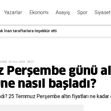
Yazarlar
Ekonomi
Asayiş
Spor
Siyaset
k İnan taraftarlara teşekkür etti
LEME
:
25 Tem 2024 - 08:27
 Perşembe günü al
üne nasıl başladı?
şladı? 25 Temmuz Perşembe altın fiyatları ne kadar