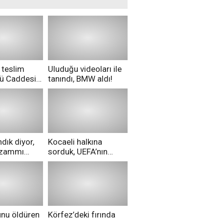
 teslim
Uluduğu videoları ile
nü Caddesi
tanındı, BMW aldı!
ü!
dık diyor,
Kocaeli halkına
i zammı
sorduk, UEFA’nın
ri aldılar!
Merih Demiral kararı
hakkında ne
düşünüyorsunuz?
unu öldüren
Körfez’deki fırında