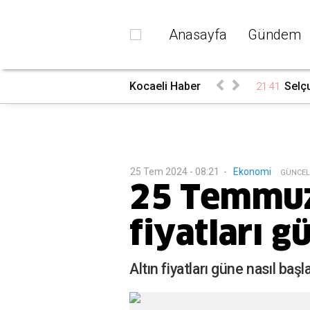
Anasayfa
Gündem
Kocaeli Haber
Selçu
21:41
25 Tem 2024 - 08:21
-
Ekonomi
G
ÜNCEL
25 Temmuz
fiyatları g
Altın fiyatları güne nasıl ba