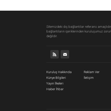
Sitemizdeki dış bağlantılar referans amaçlıdır
bağlantıların içeriklerinden
kuruluşumuz
soru
değildir.
Kuruluş Hakkında
Reklam Ver
Künye Bilgileri
İletişim
Yayın İlkeleri
Haber İhbar