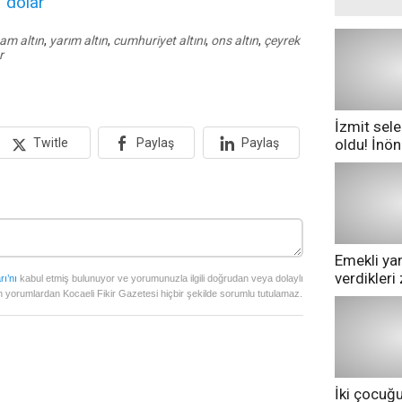
4
dolar
tam altın
,
yarım altın
,
cumhuriyet altını
,
ons altın
,
çeyrek
r
İzmit sele
oldu! İnö
Twitle
Paylaş
Paylaş
göle dönd
Emekli yan
verdikler
rı’nı
kabul etmiş bulunuyor ve yorumunuzla ilgili doğrudan veya dolaylı
pazarda ge
 yorumlardan Kocaeli Fikir Gazetesi hiçbir şekilde sorumlu tutulamaz.
İki çocuğ