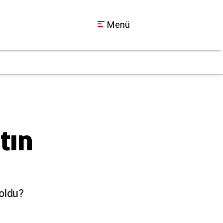
Menü
Kocaelispor Metehan
00:50
tın
 oldu?