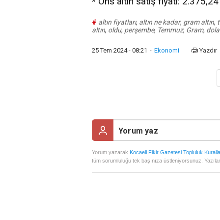
* Ons altın satış fiyatı: 2.375,2
#
altın fiyatları
,
altın ne kadar
,
gram altın
,
altın
,
oldu
,
perşembe
,
Temmuz
,
Gram
,
dola
25 Tem 2024 - 08:21
-
Ekonomi
Yazdır
Yorum yazarak
Kocaeli Fikir Gazetesi Topluluk Kuralla
tüm sorumluluğu tek başınıza üstleniyorsunuz. Yazılan