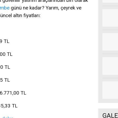
güvenilir yatırım araçlarından biri olarak
embe
günü ne kadar? Yarım, çeyrek ve
ncel altın fiyatları:
89 TL
9,00 TL
,00 TL
35 TL
 16.771,00 TL
335,33 TL
GALE