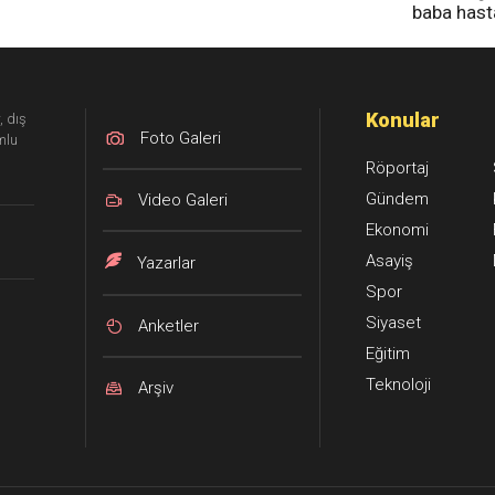
baba has
tedavi altı
Konular
, dış
Foto Galeri
mlu
Röportaj
Gündem
Video Galeri
Ekonomi
Asayiş
Yazarlar
Spor
Siyaset
Anketler
Eğitim
Teknoloji
Arşiv