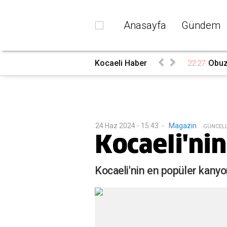
Anasayfa
Gündem
du
Kocaeli Haber
Obuz’
22:27
24 Haz 2024 - 15:43
-
Magazin
G
ÜNCEL
Kocaeli'ni
Kocaeli'nin en popüler kanyonl