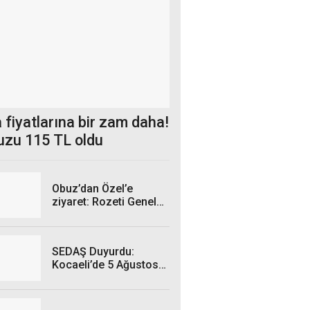
 fiyatlarına bir zam daha!
uzu 115 TL oldu
Obuz’dan Özel’e
ziyaret: Rozeti Genel
Başkan taktı
SEDAŞ Duyurdu:
Kocaeli’de 5 Ağustos
Çarşamba Günü hangi
ilçelerde elektrik
kesintisi yaşanacak?