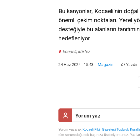
Bu kanyonlar, Kocaeli'nin doğal 
önemli çekim noktaları. Yerel yö
desteğiyle bu alanların tanıtımın
hedefleniyor.
#
kocaeli
,
körfez
24 Haz 2024 - 15:43
-
Magazin
Yazdır
Yorum yazarak
Kocaeli Fikir Gazetesi Topluluk Kuralla
tüm sorumluluğu tek başınıza üstleniyorsunuz. Yazılan