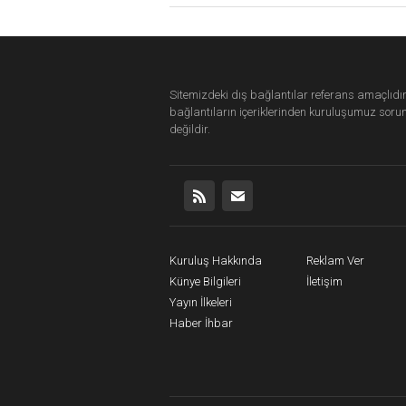
Sitemizdeki dış bağlantılar referans amaçlıdır
bağlantıların içeriklerinden
kuruluşumuz
soru
değildir.
Kuruluş Hakkında
Reklam Ver
Künye Bilgileri
İletişim
Yayın İlkeleri
Haber İhbar