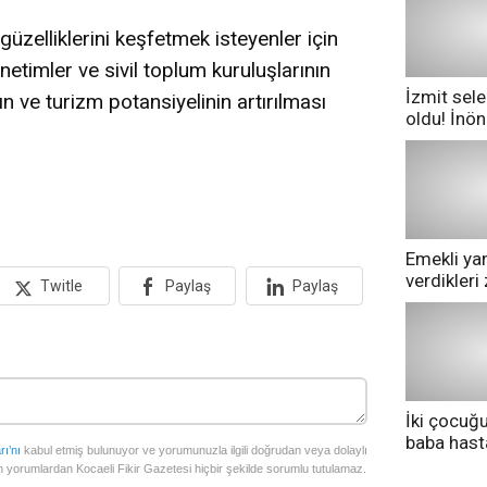
güzelliklerini keşfetmek isteyenler için
netimler ve sivil toplum kuruluşlarının
İzmit sele
ın ve turizm potansiyelinin artırılması
oldu! İnö
göle dönd
Emekli yan
verdikler
Twitle
Paylaş
Paylaş
pazarda ge
İki çocuğ
baba has
rı’nı
kabul etmiş bulunuyor ve yorumunuzla ilgili doğrudan veya dolaylı
tedavi altı
 yorumlardan Kocaeli Fikir Gazetesi hiçbir şekilde sorumlu tutulamaz.