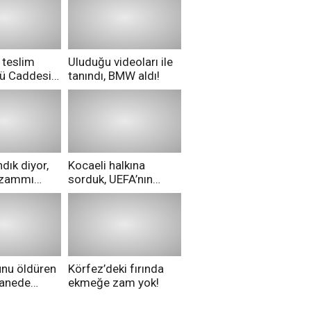
 teslim
Uluduğu videoları ile
nü Caddesi
tanındı, BMW aldı!
ü!
dık diyor,
Kocaeli halkına
i zammı
sorduk, UEFA’nın
ri aldılar!
Merih Demiral kararı
hakkında ne
düşünüyorsunuz?
unu öldüren
Körfez’deki fırında
tanede
ekmeğe zam yok!
na alındı