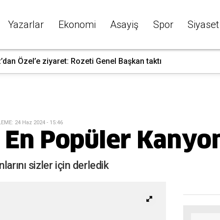
Yazarlar
Ekonomi
Asayiş
Spor
Siyaset
dan Özel’e ziyaret: Rozeti Genel Başkan taktı
LEME
:
24 Haz 2024 - 15:46
n En Popüler Kanyon
arını sizler için derledik