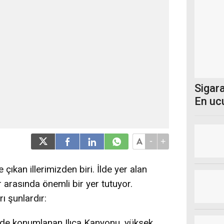
Sigara
En uc
-
+
e çıkan illerimizden biri. İlde yer alan
 arasında önemli bir yer tutuyor.
ı şunlardır:
inde konumlanan Ilıca Kanyonu, yüksek