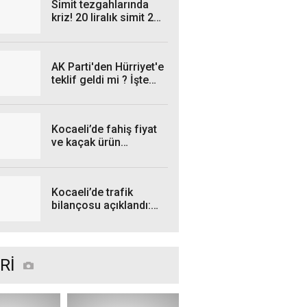
Simit tezgahlarında
kriz! 20 liralık simit 25
liraya satılıyor
AK Parti'den Hürriyet'e
teklif geldi mi ? İşte
cevabı...
Kocaeli’de fahiş fiyat
ve kaçak ürün
operasyonları: İşte
Temmuz bilançosu!
Kocaeli’de trafik
bilançosu açıklandı:
Kazalarda düşüş var
Rİ