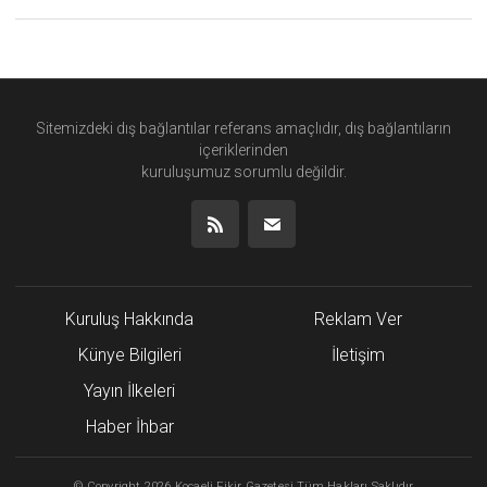
Sitemizdeki dış bağlantılar referans amaçlıdır, dış bağlantıların
içeriklerinden
kuruluşumuz
sorumlu değildir.
Kuruluş Hakkında
Reklam Ver
Künye Bilgileri
İletişim
Yayın İlkeleri
Haber İhbar
©
Copyright
2026 Kocaeli Fikir Gazetesi Tüm Hakları Saklıdır