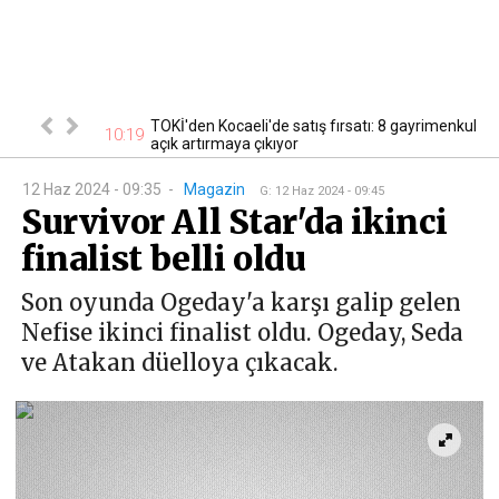
cak! Başvurular
TOKİ'den Kocaeli'de satış fırsatı: 8 gayrimenkul
10:19
10
açık artırmaya çıkıyor
12 Haz 2024 - 09:35
-
Magazin
G
:
12 Haz 2024 - 09:45
Survivor All Star'da ikinci
finalist belli oldu
Son oyunda Ogeday'a karşı galip gelen
Nefise ikinci finalist oldu. Ogeday, Seda
ve Atakan düelloya çıkacak.