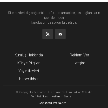
Sitemizdeki dış bağlantılar referans amaçlıdır, dış bağlantıların
içeriklerinden
kuruluşumuz
sorumlu değildir.
Kuruluş Hakkında
Reklam Ver
Künye Bilgileri
İletişim
Yayın İlkeleri
Haber İhbar
©
Copyright
2026 Kocaeli Fikir Gazetesi Tüm Hakları Saklıdır
Veri Politikası
Kullanım Şartları
(
)
+90
533
722 54 17