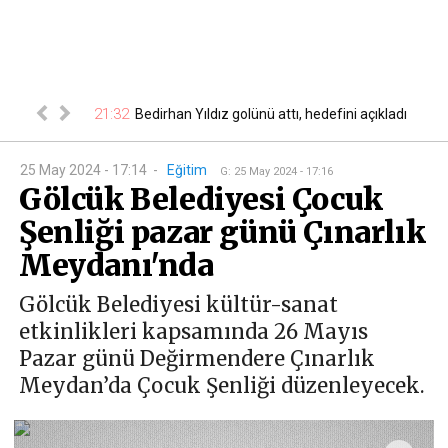
ğustos
21:32
Bedirhan Yıldız golünü attı, hedefini açıkladı
21
ktrik kes...
25 May 2024 - 17:14
-
Eğitim
G
:
25 May 2024 - 17:16
Gölcük Belediyesi Çocuk
Şenliği pazar günü Çınarlık
Meydanı'nda
Gölcük Belediyesi kültür-sanat
etkinlikleri kapsamında 26 Mayıs
Pazar günü Değirmendere Çınarlık
Meydan’da Çocuk Şenliği düzenleyecek.