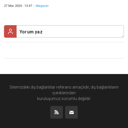
27 Mar 2024 - 13:47
-
Magazin
Sitemizdeki dış bağlantılar referans amaçlıdır, dış bağlantıların
içeriklerinden
kuruluşumuz
sorumlu değildir.