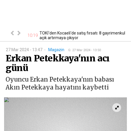
cak! Başvurular
TOKİ'den Kocaeli'de satış fırsatı: 8 gayrimenkul
10:19
10
açık artırmaya çıkıyor
27 Mar 2024 - 13:47
-
Magazin
G
:
27 Mar 2024 - 13:50
Erkan Petekkaya'nın acı
günü
Oyuncu Erkan Petekkaya'nın babası
Akın Petekkaya hayatını kaybetti