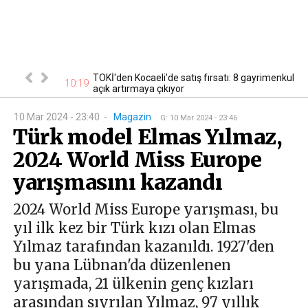
cak! Başvurular
TOKİ'den Kocaeli'de satış fırsatı: 8 gayrimenkul
10:19
10
açık artırmaya çıkıyor
10 Mar 2024 - 23:40
-
Magazin
G
:
10 Mar 2024 - 23:46
Türk model Elmas Yılmaz,
2024 World Miss Europe
yarışmasını kazandı
2024 World Miss Europe yarışması, bu
yıl ilk kez bir Türk kızı olan Elmas
Yılmaz tarafından kazanıldı. 1927'den
bu yana Lübnan'da düzenlenen
yarışmada, 21 ülkenin genç kızları
arasından sıyrılan Yılmaz, 97 yıllık