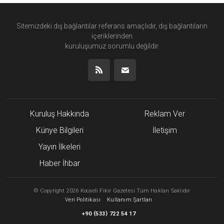
Sitemizdeki dış bağlantılar referans amaçlıdır, dış bağlantıların
içeriklerinden
kuruluşumuz
sorumlu değildir.
Kuruluş Hakkında
Reklam Ver
Künye Bilgileri
İletişim
Yayın İlkeleri
Haber İhbar
©
Copyright
2026 Kocaeli Fikir Gazetesi Tüm Hakları Saklıdır
Veri Politikası
Kullanım Şartları
(
)
+90
533
722 54 17