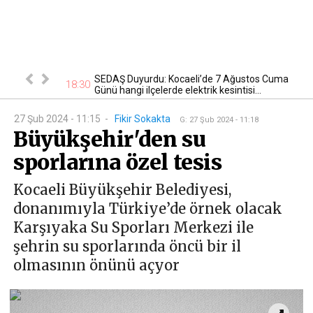
tan otomobil
SEDAŞ Duyurdu: Kocaeli’de 7 Ağustos Cuma
17
18:30
Günü hangi ilçelerde elektrik kesintisi...
27 Şub 2024 - 11:15
-
Fikir Sokakta
G
:
27 Şub 2024 - 11:18
Büyükşehir'den su
sporlarına özel tesis
Kocaeli Büyükşehir Belediyesi,
donanımıyla Türkiye’de örnek olacak
Karşıyaka Su Sporları Merkezi ile
şehrin su sporlarında öncü bir il
olmasının önünü açyor