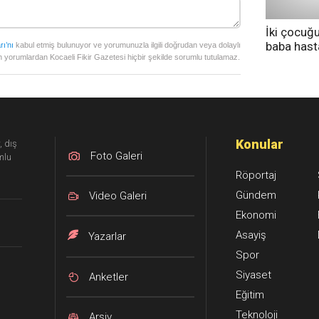
İki çocuğ
baba has
rı’nı
kabul etmiş bulunuyor ve yorumunuzla ilgili doğrudan veya dolaylı
 yorumlardan Kocaeli Fikir Gazetesi hiçbir şekilde sorumlu tutulamaz.
tedavi altı
Konular
, dış
Foto Galeri
mlu
Röportaj
Gündem
Video Galeri
Ekonomi
Asayiş
Yazarlar
Spor
Siyaset
Anketler
Eğitim
Teknoloji
Arşiv