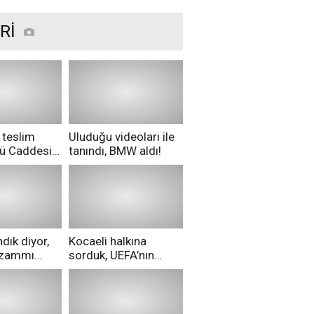
kesintisi yaşanacak?
Rİ
 teslim
Uluduğu videoları ile
nü Caddesi
tanındı, BMW aldı!
ü!
dık diyor,
Kocaeli halkına
i zammı
sorduk, UEFA’nın
ri aldılar!
Merih Demiral kararı
hakkında ne
düşünüyorsunuz?