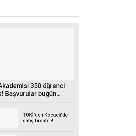
 Akademisi 350 öğrenci
k! Başvurular bugün
dı
TOKİ'den Kocaeli'de
satış fırsatı: 8
gayrimenkul açık
artırmaya çıkıyor