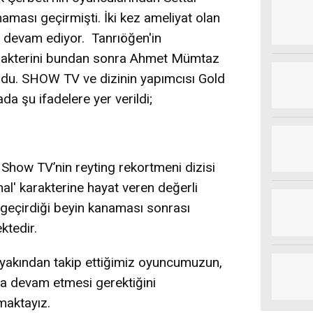
aması geçirmişti. İki kez ameliyat olan
e devam ediyor. Tanrıöğen'in
karakterini bundan sonra Ahmet Mümtaz
uldu. SHOW TV ve dizinin yapımcısı Gold
da şu ifadelere yer verildi;
, Show TV’nin reyting rekortmeni dizisi
nal' karakterine hayat veren değerli
geçirdiği beyin kanaması sonrası
ktedir.
 yakından takip ettiğimiz oyuncumuzun,
a devam etmesi gerektiğini
maktayız.