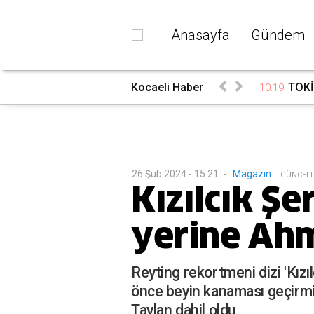
Anasayfa
Gündem
gün başladı
Kocaeli Haber
TOKİ'
10:19
26 Şub 2024 - 15:21
-
Magazin
G
ÜNCEL
Kızılcık Şe
yerine Ahm
Reyting rekortmeni dizi 'Kızı
önce beyin kanaması geçirm
Taylan dahil oldu