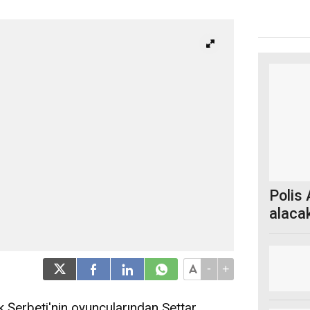
Polis
alaca
başla
-
+
k Şerbeti'nin oyuncularından Settar