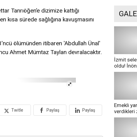
tar Tanrıöğen’e dizimize kattığı
GALE
 en kısa sürede sağlığına kavuşmasını
3'ncü ölümünden itibaren 'Abdullah Ünal'
yuncu Ahmet Mümtaz Taylan devralacaktır.
İzmit sele
oldu! İnö
göle dönd
Emekli yan
Twitle
Paylaş
Paylaş
verdikler
pazarda ge