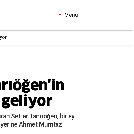
Menü
ıyor
Çayırova'da hurdaya
10:13
nrıöğen'in
geliyor
ıran Settar Tanrıöğen, bir ay
n yerine Ahmet Mümtaz