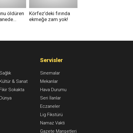
unu öldüren
Körfez’deki fırında
tanede
ekmeğe zam yok!
na alındı
Servisler
Sağlık
Sinemalar
Kültür & Sanat
Mekanlar
Fikir Sokakta
Hava Durumu
Dünya
Seri İlanlar
Eczaneler
Lig Fikstürü
Namaz Vakti
Gazete Manşetleri