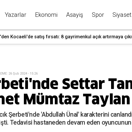
Yazarlar
Ekonomi
Asayiş
Spor
Siyaset
den Kocaeli'de satış fırsatı: 8 gayrimenkul açık artırmaya çık
LEME
:
26 Şub 2024 - 15:26
rbeti'nde Settar Ta
et Mümtaz Taylan 
lcık Şerbeti'nde 'Abdullah Ünal' karakterini canland
işti. Tedavisi hastaneden devam eden oyuncunu