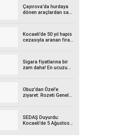
Çayırova'da hurdaya
dönen araçlardan sağ
çıktılar! Sürücülerin
burnu bile kanamadı
Kocaeli’de 50 yıl hapis
cezasıyla aranan firari
yakalandı
Sigara fiyatlarına bir
zam daha! En ucuzu
115 TL oldu
Obuz’dan Özel’e
ziyaret: Rozeti Genel
Başkan taktı
SEDAŞ Duyurdu:
Kocaeli’de 5 Ağustos
Çarşamba Günü hangi
ilçelerde elektrik