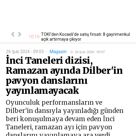
cak! Başvurular
TOKİ'den Kocaeli'de satış fırsatı: 8 gayrimenkul
10:19
10
açık artırmaya çıkıyor
26 Şub 2024 - 09:03
-
Magazin
G
:
26 Şub 2024 - 09:07
İnci Taneleri dizisi,
Ramazan ayında Dilber'in
pavyon danslarını
yayınlamayacak
Oyunculuk performansların ve
Dilber'in dansıyla yayınladığı günden
beri konuşulmaya devam eden İnci
Taneleri, ramazan ayı için pavyon
danslarını yayınlamaya ara verdi.