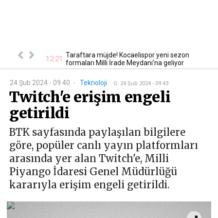
nbaş için kritik
Taraftara müjde! Kocaelispor yeni sezon
12:21
12
formaları Milli İrade Meydanı’na geliyor
24 Şub 2024 - 09:40
-
Teknoloji
G
:
24 Şub 2024 - 09:43
Twitch'e erişim engeli
getirildi
BTK sayfasında paylaşılan bilgilere
göre, popüler canlı yayın platformları
arasında yer alan Twitch'e, Milli
Piyango İdaresi Genel Müdürlüğü
kararıyla erişim engeli getirildi.