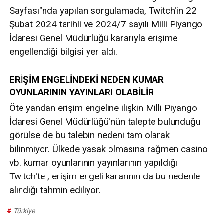
Sayfası"nda yapılan sorgulamada, Twitch'in 22
Şubat 2024 tarihli ve 2024/7 sayılı Milli Piyango
İdaresi Genel Müdürlüğü kararıyla erişime
engellendiği bilgisi yer aldı.
ERİŞİM ENGELİNDEKİ NEDEN KUMAR
OYUNLARININ YAYINLARI OLABİLİR
Öte yandan erişim engeline ilişkin Milli Piyango
İdaresi Genel Müdürlüğü'nün talepte bulunduğu
görülse de bu talebin nedeni tam olarak
bilinmiyor. Ülkede yasak olmasına rağmen casino
vb. kumar oyunlarının yayınlarının yapıldığı
Twitch'te , erişim engeli kararının da bu nedenle
alındığı tahmin ediliyor.
#
Türkiye