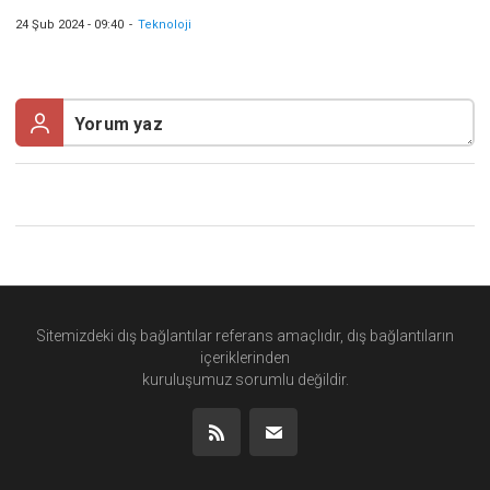
24 Şub 2024 - 09:40
-
Teknoloji
Sitemizdeki dış bağlantılar referans amaçlıdır, dış bağlantıların
içeriklerinden
kuruluşumuz
sorumlu değildir.