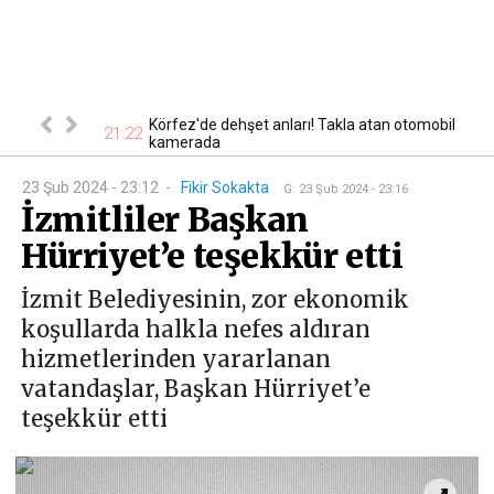
a eski okul
Körfez'de dehşet anları! Takla atan otomobil
21:22
18
kamerada
23 Şub 2024 - 23:12
-
Fikir Sokakta
G
:
23 Şub 2024 - 23:16
İzmitliler Başkan
Hürriyet’e teşekkür etti
İzmit Belediyesinin, zor ekonomik
koşullarda halkla nefes aldıran
hizmetlerinden yararlanan
vatandaşlar, Başkan Hürriyet’e
teşekkür etti