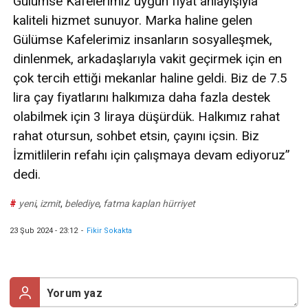
Gülümse Kafelerimiz uygun fiyat anlayışıyla
kaliteli hizmet sunuyor. Marka haline gelen
Gülümse Kafelerimiz insanların sosyalleşmek,
dinlenmek, arkadaşlarıyla vakit geçirmek için en
çok tercih ettiği mekanlar haline geldi. Biz de 7.5
lira çay fiyatlarını halkımıza daha fazla destek
olabilmek için 3 liraya düşürdük. Halkımız rahat
rahat otursun, sohbet etsin, çayını içsin. Biz
İzmitlilerin refahı için çalışmaya devam ediyoruz”
dedi.
#
yeni
,
izmit
,
belediye
,
fatma kaplan hürriyet
23 Şub 2024 - 23:12
-
Fikir Sokakta