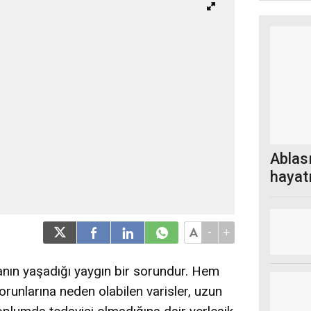
Ablas
hayatı
cenaz
-
+
anın yaşadığı yaygın bir sorundur. Hem
runlarına neden olabilen varisler, uzun