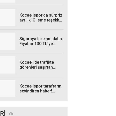
pazarı: 5 kişiden 1'i
kayıp
Kocaelispor’da sürpriz
ayrılık! O isme teşekkür
edildi
Sigaraya bir zam daha:
Fiyatlar 130 TL’ye
dayandı
Kocaeli’de trafikte
görenleri şaşırtan
otobüs!
Kocaelispor taraftarını
sevindiren haber!
Biletlerde çifte avantaj
Rİ