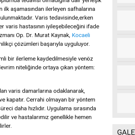
 Toplumda tedavisi olmadığına dair yerleşik
ın ilk aşamasından ilerleyen safhalarına
ulunmaktadır. Varis tedavisinde,erken
er varis hastasının iyileşebileceğini ifade
zmanı Op. Dr. Murat Kaynak,
Kocaeli
likçi çözümleri başarıyla uyguluyor.
mli bir ilerleme kaydedilmesiyle venöz
devrim niteliğinde ortaya çıkan yöntem:
dan varis damarlarına odaklanarak,
 ve kapatır. Cerrahi olmayan bir yöntem
süreci daha hızlıdır. Uygulama sırasında
edilir ve hastalarımız genellikle hemen
irler.
GALE