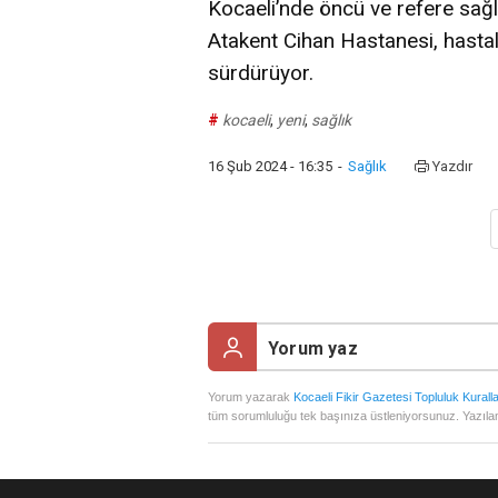
Kocaeli’nde öncü ve refere sağl
Atakent Cihan Hastanesi, hastala
sürdürüyor.
#
kocaeli
,
yeni
,
sağlık
16 Şub 2024 - 16:35
-
Sağlık
Yazdır
Yorum yazarak
Kocaeli Fikir Gazetesi Topluluk Kuralla
tüm sorumluluğu tek başınıza üstleniyorsunuz. Yazılan