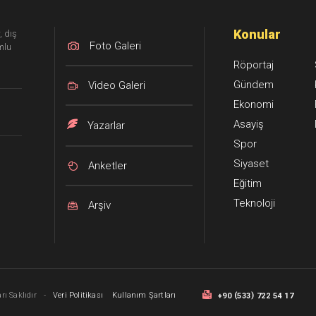
Konular
, dış
Foto Galeri
mlu
Röportaj
Gündem
Video Galeri
Ekonomi
Asayiş
Yazarlar
Spor
Siyaset
Anketler
Eğitim
Teknoloji
Arşiv
(
)
ı Saklıdır
-
Veri Politikası
Kullanım Şartları
+90
533
722 54 17