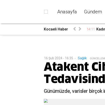
Anasayfa
Gündem
'in cenazesi bugün
Kocaeli Haber
Kadın
14:11
16 Şub 2024 - 16:35
-
Sağlık
G
ÜNCELLEM
Atakent Ci
Tedavisind
Günümüzde, varisler birçok i