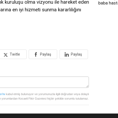
ık kuruluşu olma vizyonu ile hareket eden
baba has
tedavi altı
rına en iyi hizmeti sunma kararlılığını
Twitle
Paylaş
Paylaş
rı’nı
kabul etmiş bulunuyor ve yorumunuzla ilgili doğrudan veya dolaylı
 yorumlardan Kocaeli Fikir Gazetesi hiçbir şekilde sorumlu tutulamaz.