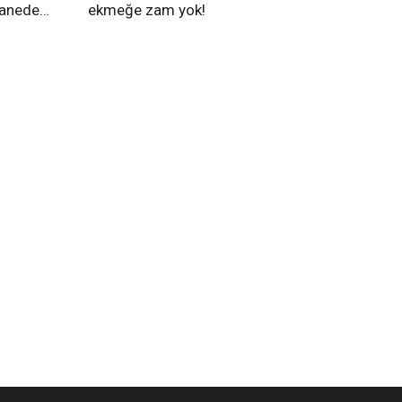
tanede
ekmeğe zam yok!
na alındı