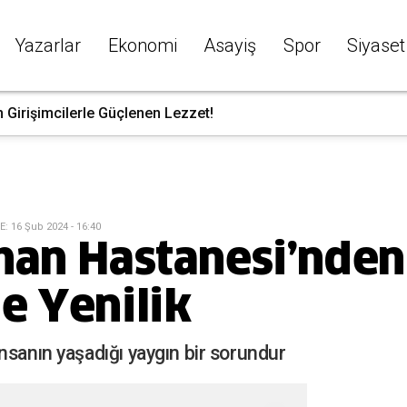
Yazarlar
Ekonomi
Asayiş
Spor
Siyaset
 Girişimcilerle Güçlenen Lezzet!
E
:
16 Şub 2024 - 16:40
han Hastanesi’nden
e Yenilik
nsanın yaşadığı yaygın bir sorundur