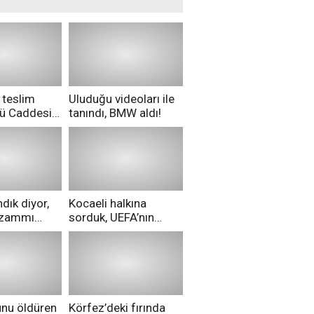
 teslim
Uluduğu videoları ile
nü Caddesi
tanındı, BMW aldı!
ü!
dık diyor,
Kocaeli halkına
i zammı
sorduk, UEFA’nın
ri aldılar!
Merih Demiral kararı
hakkında ne
düşünüyorsunuz?
unu öldüren
Körfez’deki fırında