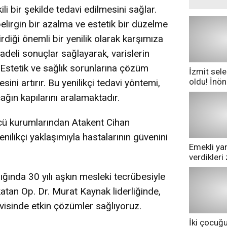
kili bir şekilde tedavi edilmesini sağlar.
elirgin bir azalma ve estetik bir düzelme
diği önemli bir yenilik olarak karşımıza
vadeli sonuçlar sağlayarak, varislerin
r. Estetik ve sağlık sorunlarına çözüm
İzmit sele
oldu! İnö
ini artırır. Bu yenilikçi tedavi yöntemi,
göle dönd
ağın kapılarını aralamaktadır.
ncü kurumlarından Atakent Cihan
nilikçi yaklaşımıyla hastalarının güvenini
Emekli yan
verdikler
pazarda ge
ğında 30 yılı aşkın mesleki tecrübesiyle
atan Op. Dr. Murat Kaynak liderliğinde,
avisinde etkin çözümler sağlıyoruz.
İki çocuğ